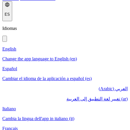
ES
Idiomas
English
Change the app language to English (en)
Español
Cambiar el idioma de la aplicación a español (es)
العربي (Arabic)
(ar) تغيير لغة التطبيق إلى العربية
Italiano
Cambia la lingua dell'app in italiano (it)
Français