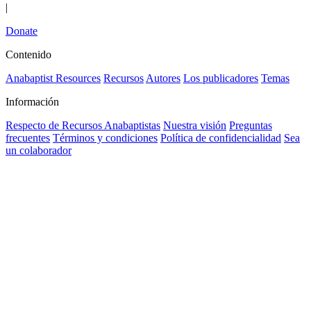
|
Donate
Contenido
Anabaptist Resources
Recursos
Autores
Los publicadores
Temas
Información
Respecto de Recursos Anabaptistas
Nuestra visión
Preguntas
frecuentes
Términos y condiciones
Política de confidencialidad
Sea
un colaborador