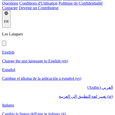
Questions
Conditions d'Utilisation
Politique de Confidentialité
Contacter
Devenir un Contributeur
FR
Les Langues
English
Change the app language to English (en)
Español
Cambiar el idioma de la aplicación a español (es)
العربي (Arabic)
(ar) تغيير لغة التطبيق إلى العربية
Italiano
Cambia la lingua dell'app in italiano (it)