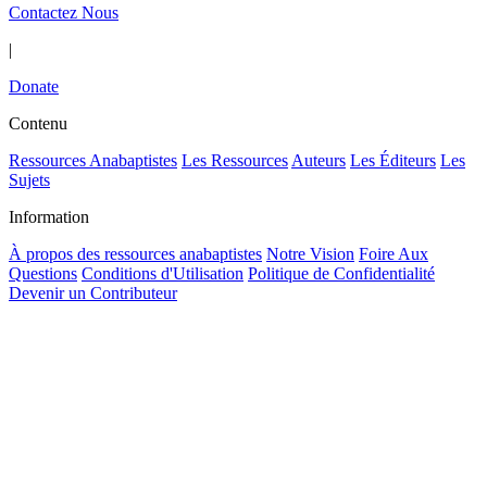
Contactez Nous
|
Donate
Contenu
Ressources Anabaptistes
Les Ressources
Auteurs
Les Éditeurs
Les
Sujets
Information
À propos des ressources anabaptistes
Notre Vision
Foire Aux
Questions
Conditions d'Utilisation
Politique de Confidentialité
Devenir un Contributeur