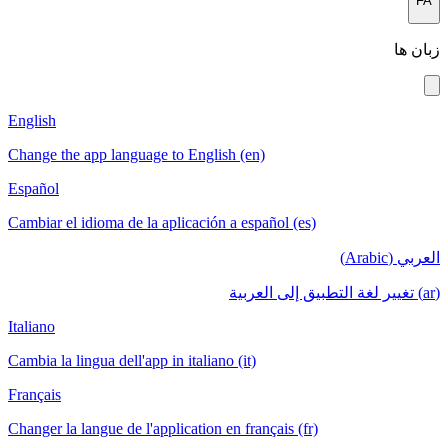
English
Change the a
Español
Cambiar el i
Italiano
Cambia la lin
Français
Changer la la