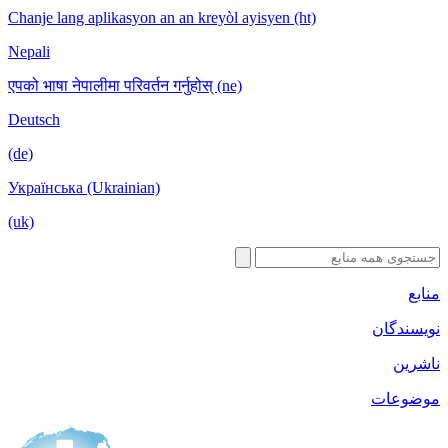
Chanje lang 
Nepali
एपको भाषा नेपा
Deutsch
(de)
Українська 
(uk)