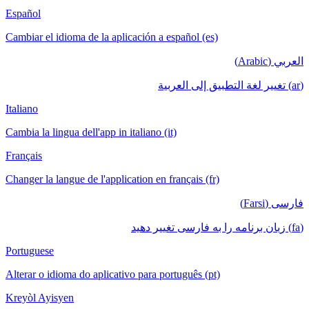
Español
Cambiar el i
Italiano
Cambia la lin
Français
Changer la la
Portuguese
Alterar o id
Kreyòl Ayis