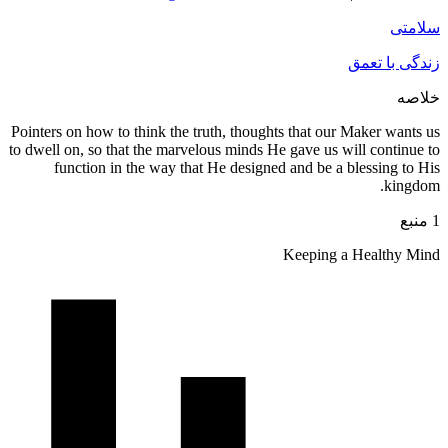
Pointers on 
to dwell on,
funct