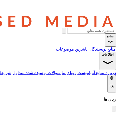
منابع
منابع
نویسندگان
ناشرین
موضوعات
اطلاعات
درباره منابع آناباپتیست
رویای ما
سوالات پرسیده شده متداول
شرایط 
FA
زبان ها