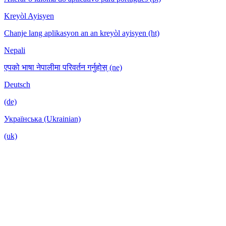
Kreyòl Ayisyen
Chanje lang aplikasyon an an kreyòl ayisyen (ht)
Nepali
एपको भाषा नेपालीमा परिवर्तन गर्नुहोस् (ne)
Deutsch
(de)
Українська (Ukrainian)
(uk)