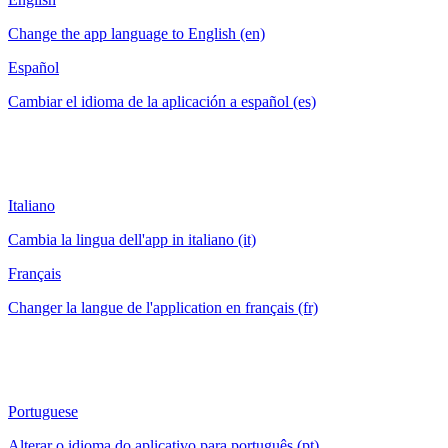
Change the app language to English (en)
Español
Cambiar el idioma de la aplicación a español (es)
Italiano
Cambia la lingua dell'app in italiano (it)
Français
Changer la langue de l'application en français (fr)
Portuguese
Alterar o idioma do aplicativo para português (pt)