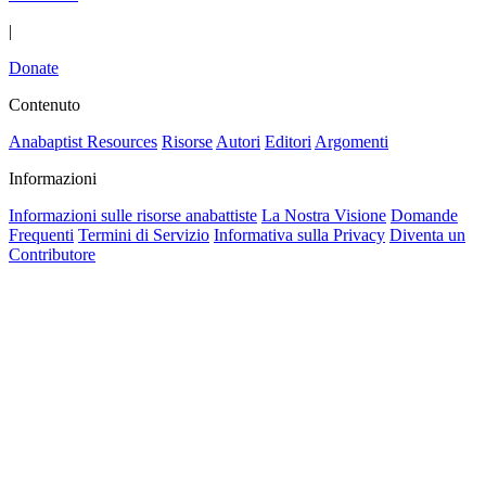
|
Donate
Contenuto
Anabaptist Resources
Risorse
Autori
Editori
Argomenti
Informazioni
Informazioni sulle risorse anabattiste
La Nostra Visione
Domande
Frequenti
Termini di Servizio
Informativa sulla Privacy
Diventa un
Contributore