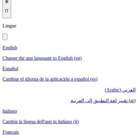
IT
Lingue
English
Change the app language to English (en)
Español
Cambiar el idioma de la aplicación a español (es)
العربي (Arabic)
(ar) تغيير لغة التطبيق إلى العربية
Italiano
Cambia la lingua dell'app in italiano (it)
Français