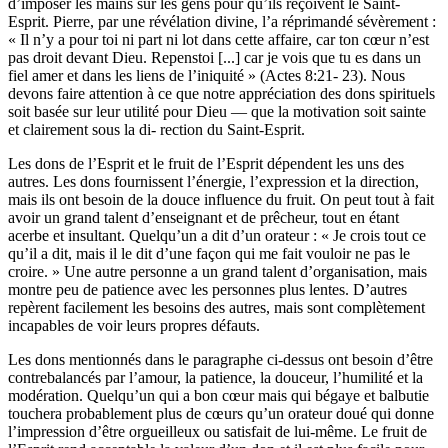
d’imposer les mains sur les gens pour qu’ils reçoivent le Saint-
Esprit. Pierre, par une révélation divine, l’a réprimandé sévèrement :
« Il n’y a pour toi ni part ni lot dans cette affaire, car ton cœur n’est
pas droit devant Dieu. Repenstoi [...] car je vois que tu es dans un
fiel amer et dans les liens de l’iniquité » (Actes 8:21- 23). Nous
devons faire attention à ce que notre appréciation des dons spirituels
soit basée sur leur utilité pour Dieu — que la motivation soit sainte
et clairement sous la di- rection du Saint-Esprit.
Les dons de l’Esprit et le fruit de l’Esprit dépendent les uns des
autres. Les dons fournissent l’énergie, l’expression et la direction,
mais ils ont besoin de la douce influence du fruit. On peut tout à fait
avoir un grand talent d’enseignant et de prêcheur, tout en étant
acerbe et insultant. Quelqu’un a dit d’un orateur : « Je crois tout ce
qu’il a dit, mais il le dit d’une façon qui me fait vouloir ne pas le
croire. » Une autre personne a un grand talent d’organisation, mais
montre peu de patience avec les personnes plus lentes. D’autres
repèrent facilement les besoins des autres, mais sont complètement
incapables de voir leurs propres défauts.
Les dons mentionnés dans le paragraphe ci-dessus ont besoin d’être
contrebalancés par l’amour, la patience, la douceur, l’humilité et la
modération. Quelqu’un qui a bon cœur mais qui bégaye et balbutie
touchera probablement plus de cœurs qu’un orateur doué qui donne
l’impression d’être orgueilleux ou satisfait de lui-même. Le fruit de