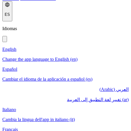
ES
Idiomas
English
Change the app language to English (en)
Español
Cambiar el idioma de la aplicación a español (es)
العربي (Arabic)
(ar) تغيير لغة التطبيق إلى العربية
Italiano
Cambia la lingua dell'app in italiano (it)
Français