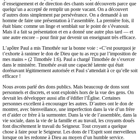
d’enseignement et de direction des chants sont découverts parce que
quelqu’un a accepté de remplir un poste vacant. On a découvert
d’autres dons simplement par persévérance. On a demandé à un
homme de faire une présentation à l’assemblée. La première fois, il
était blanc comme un linge et semblait sur le point de s’évanouir.
Mais il a fait sa présentation et en a donné une autre plus tard — et
une autre encore – pour finir par devenir un enseignant très efficace.
L’apôtre Paul a mis Timothée sur la bonne voie : «C’est pourquoi je
t’exhorte à ranimer le don de Dieu que tu as reçu par l’imposition de
mes mains » (2 Timothée 1:6). Paul a chargé Timothée de s’exercer
dans le ministère. Timothée avait une capacité latente qui était
dorénavant légitimement autorisée et Paul s’attendait à ce qu’elle soit
efficace !
Nous avons parlé des dons publics. Mais beaucoup de dons sont
personnels et discrets, et sont exploités hors de la vue des gens. On
devrait les développer aussi afin d’édifier l’Église. Certaines
personnes excellent à encourager les autres. D’autres ont le don de
montrer, avec bienveillance, une imperfection dans la vie d’un frère
et d’aider ce frère à la surmonter. Dans la vie de l’assemblée, dans la
vie sociale, dans la vie de la famille et au travail, les croyants doués
font discrètement le travail du Seigneur. Tout croyant a quelque
chose à faire pour le Seigneur. Les dons de l’Esprit sont merveilleux
lorsque on les redonne à Dieu au moyen d’un humble service.