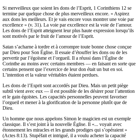
Si merveilleux que soient les dons de l’Esprit, 1 Corinthiens 12 se
termine par quelque chose de plus merveilleux encore. « Aspirez
aux dons les meilleurs. Et je vais encore vous montrer une voie par
excellence » (v. 31). La voie par excellence est la voie de l’amour.
Les dons de l’Esprit atteignent leur plus haute expression lorsqu’ils
sont motivés par le fruit de l’amour de l’Esprit.
Satan s’acharne à tordre et à corrompre toute bonne chose conçue
par Dieu pour Son Église. Il essaie d’étouffer les dons ou de les
pervertir par l’égoïsme et l’orgueil. Il a réussi dans l’Église de
Corinthe au moins avec certains membres — en faisant en sorte que
certains pensent que l’exercice de leur don était un but en soi.
L’intention et la valeur véritables étaient perdues.
Les dons de l’Esprit sont accordés par Dieu. Mais un petit piège
subtil vient avec eux — il est possible de les désirer pour l’attention
et le gain égoïstes. Les capacités personnelles peuvent favoriser
l’orgueil et mener à la glorification de la personne plutôt que de
Dieu.
Un homme que nous appelons Simon le magicien est un exemple
classique. Il s’est joint à la nouvelle Église. Il «... voyait avec
étonnement les miracles et les grands prodiges qui s’opéraient »
(Actes 8:13). Stupéfait et intrigué, il a voulu acheter la capacité