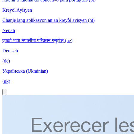
Kreyòl Ayisyen
Chanje lang aplikasyon an an kreyòl ayisyen (ht)
Nepali
एपको भाषा नेपालीमा परिवर्तन गर्नुहोस् (ne)
Deutsch
(de)
Українська (Ukrainian)
(uk)