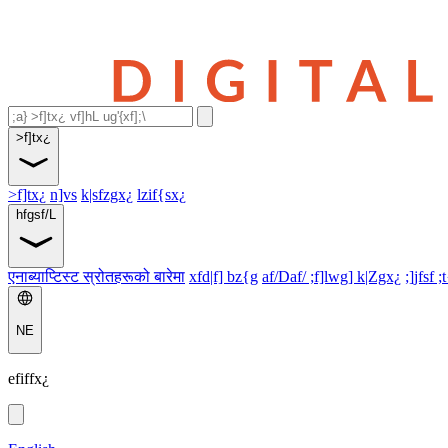
>f]tx¿
>f]tx¿
n]vs
k|sfzgx¿
lzif{sx¿
hfgsf/L
एनाब्याप्टिस्ट स्रोतहरूको बारेमा
xfd|f] bz{g
af/Daf/ ;f]lwg] k|Zgx¿
;]jfsf ;
NE
efiffx¿