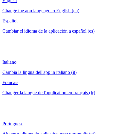
English
Change the app language to English (en)
Español
Cambiar el idioma de la aplicación a español (es)
Italiano
Cambia la lingua dell'app in italiano (it)
Français
Changer la langue de l'application en français (fr)
Portuguese
Alterar o idioma do aplicativo para português (pt)