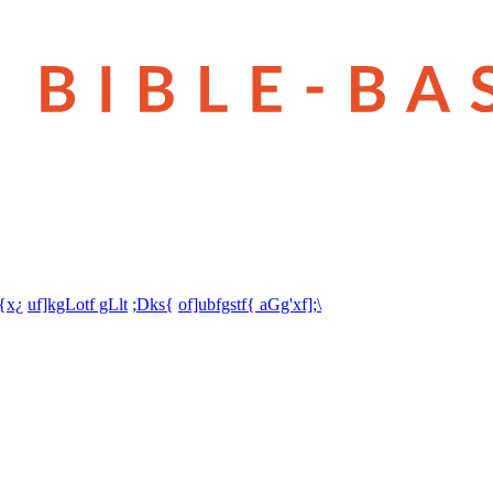
t{x¿
uf]kgLotf gLlt
;Dks{
of]ubfgstf{ aGg'xf];\