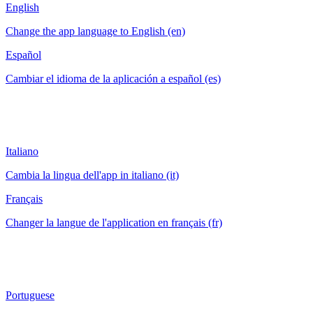
English
Change the app language to English (en)
Español
Cambiar el idioma de la aplicación a español (es)
Italiano
Cambia la lingua dell'app in italiano (it)
Français
Changer la langue de l'application en français (fr)
Portuguese