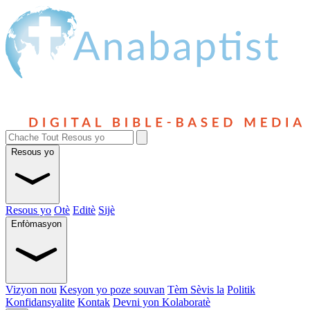
Resous yo
Resous yo
Otè
Editè
Sijè
Enfòmasyon
Vizyon nou
Kesyon yo poze souvan
Tèm Sèvis la
Politik
Konfidansyalite
Kontak
Devni yon Kolaboratè