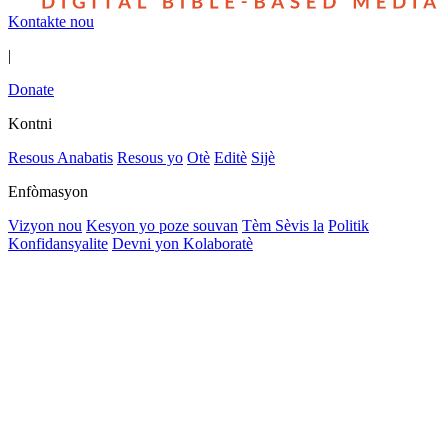
Kontakte nou
|
Donate
Kontni
Resous Anabatis
Resous yo
Otè
Editè
Sijè
Enfòmasyon
Vizyon nou
Kesyon yo poze souvan
Tèm Sèvis la
Politik
Konfidansyalite
Devni yon Kolaboratè