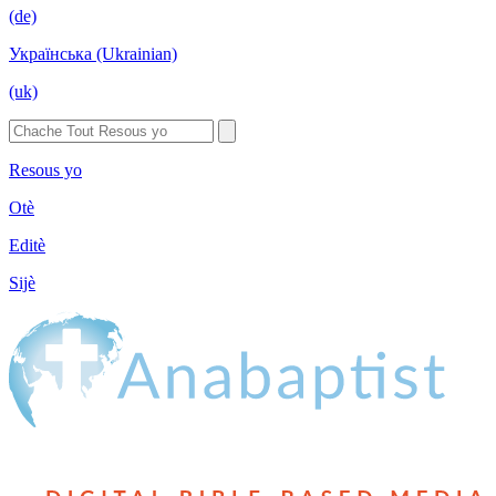
(de)
Українська (Ukrainian)
(uk)
Resous yo
Otè
Editè
Sijè