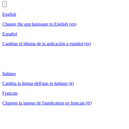
English
Change the app language to English (en)
Español
Cambiar el idioma de la aplicación a español (es)
Italiano
Cambia la lingua dell'app in italiano (it)
Français
Changer la langue de l'application en français (fr)