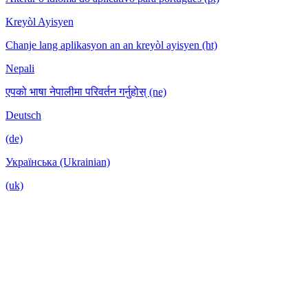
Kreyòl Ayisyen
Chanje lang aplikasyon an an kreyòl ayisyen (ht)
Nepali
एपको भाषा नेपालीमा परिवर्तन गर्नुहोस् (ne)
Deutsch
(de)
Українська (Ukrainian)
(uk)