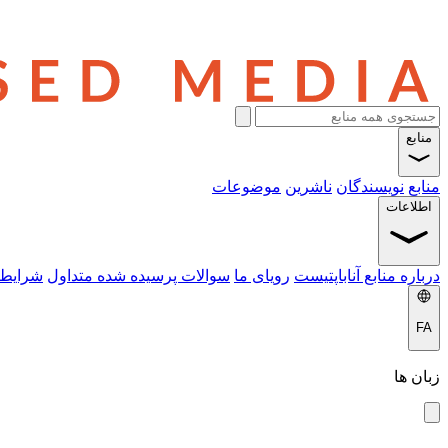
منابع
منابع
نویسندگان
ناشرین
موضوعات
اطلاعات
درباره منابع آناباپتیست
رویای ما
سوالات پرسیده شده متداول
شرایط 
FA
زبان ها