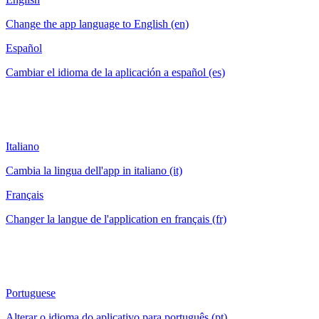
Change the app language to English (en)
Español
Cambiar el idioma de la aplicación a español (es)
Italiano
Cambia la lingua dell'app in italiano (it)
Français
Changer la langue de l'application en français (fr)
Portuguese
Alterar o idioma do aplicativo para português (pt)