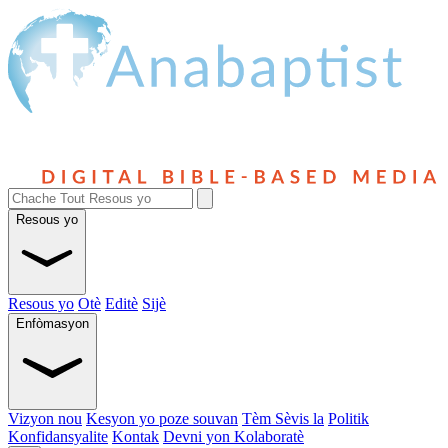
Resous yo
Resous yo
Otè
Editè
Sijè
Enfòmasyon
Vizyon nou
Kesyon yo poze souvan
Tèm Sèvis la
Politik
Konfidansyalite
Kontak
Devni yon Kolaboratè