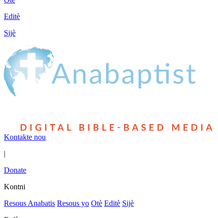
Editè
Sijè
Kontakte nou
|
Donate
Kontni
Resous Anabatis
Resous yo
Otè
Editè
Sijè