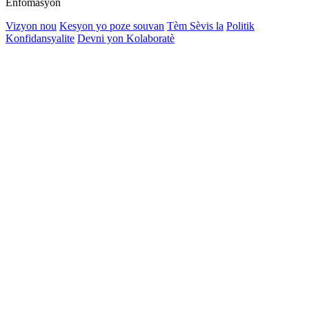
Enfòmasyon
Vizyon nou
Kesyon yo poze souvan
Tèm Sèvis la
Politik
Konfidansyalite
Devni yon Kolaboratè