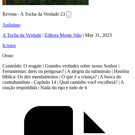
Revista - A Tocha da Verdade 23
Anônimo
A Tocha da Verdade
|
Editora Monte Sião
|
May 31, 2023
Істина
Опис
Conteúdo: O resgate | Grandes verdades sobre nosso Senhor |
Ferramentas: úteis ou perigosas? | A alegria da submissão | História
bíblica: Os dez mandamentos | O que é a criança? | A busca do
contrabandista - Capítulo 14 | Qual caminho você escolherá? | A
oração respondida | Nada do ego e tudo de ti