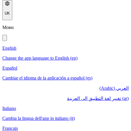
UK
Мови
English
Change the app language to English (en)
Español
Cambiar el idioma de la aplicación a español (es)
العربي (Arabic)
(ar) تغيير لغة التطبيق إلى العربية
Italiano
Cambia la lingua dell'app in italiano (it)
Français