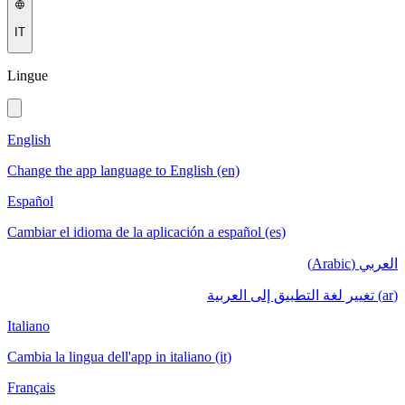
IT
Lingue
English
Change the app language to English (en)
Español
Cambiar el idioma de la aplicación a español (es)
العربي (Arabic)
(ar) تغيير لغة التطبيق إلى العربية
Italiano
Cambia la lingua dell'app in italiano (it)
Français