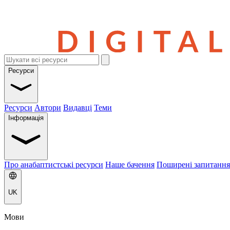
Ресурси
Ресурси
Автори
Видавці
Теми
Інформація
Про анабаптистські ресурси
Наше бачення
Поширені запитання
UK
Мови