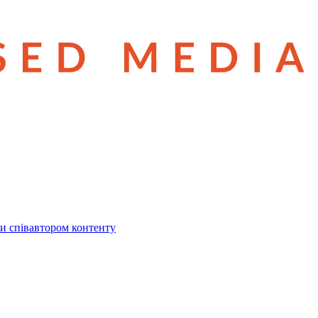
и співавтором контенту