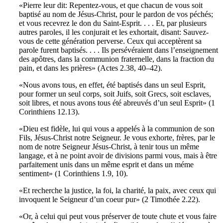
«Pierre leur dit: Repentez-vous, et que chacun de vous soit
baptisé au nom de Jésus-Christ, pour le pardon de vos péchés;
et vous recevrez le don du Saint-Esprit. . . . Et, par plusieurs
autres paroles, il les conjurait et les exhortait, disant: Sauvez-
vous de cette génération perverse. Ceux qui acceptèrent sa
parole furent baptisés. . . . Ils persévéraient dans l’enseignement
des apôtres, dans la communion fraternelle, dans la fraction du
pain, et dans les prières» (Actes 2.38, 40–42).
«Nous avons tous, en effet, été baptisés dans un seul Esprit,
pour former un seul corps, soit Juifs, soit Grecs, soit esclaves,
soit libres, et nous avons tous été abreuvés d’un seul Esprit» (1
Corinthiens 12.13).
«Dieu est fidèle, lui qui vous a appelés à la communion de son
Fils, Jésus-Christ notre Seigneur. Je vous exhorte, frères, par le
nom de notre Seigneur Jésus-Christ, à tenir tous un même
langage, et à ne point avoir de divisions parmi vous, mais à être
parfaitement unis dans un même esprit et dans un méme
sentiment» (1 Corinthiens 1.9, 10).
«Et recherche la justice, la foi, la charité, la paix, avec ceux qui
invoquent le Seigneur d’un coeur pur» (2 Timothée 2.22).
«Or, à celui qui peut vous préserver de toute chute et vous faire