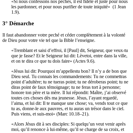
«Si nous confessons nos péchés, il est fidèle et juste pour nous
les pardonner, et pour nous purifier de toute iniquité» ­ (1 Jean
1.9).
3° Démarche
Il faut abandonner votre peché et céder complètement à la volonté
de Dieu pour votre vie tel que la Bible l’enseigne.
«Tremblant et saisi d’effroi, il [Paul] dit, Seigneur, que veux-tu
que je fasse? Et le Seigneur lui dit: Lèvetoi, entre dans la ville,
et on te dira ce que tu dois faire» (Actes 9.6).
«Jésus lui dit: Pourquoi m’appellestu bon? Il n’y a de bon que
Dieu seul. Tu connais les commandements: Tu ne commettras
point d’adultère; tu ne tueras point; tu ne déroberas point; tu ne
diras point de faux témoignage; tu ne feras tort à personne;
honore ton père et ta mère. Il lui répondit: Maître, j’ai observé
toutes ces choses dès ma jeunesse. Jésus, l’ayant regardé,
l’aima, et lui dit: Il te manque une chose; va, vends tout ce que
tu as, donne-le aux pauvres, et tu auras un trésor dans le ciel.
Puis viens, et suis-moi» (Marc 10.18–21).
«Alors Jésus dit à ses disciples: Si quelqu’un veut venir après
moi, qu’il renonce à lui-même, qu’il se charge de sa croix, et