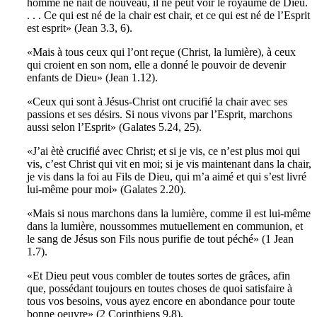
homme ne naît de nouveau, il ne peut voir le royaume de Dieu.
. . . Ce qui est né de la chair est chair, et ce qui est né de l’Esprit
est esprit» (Jean 3.3, 6).
«Mais à tous ceux qui l’ont reçue (Christ, la lumière), à ceux
qui croient en son nom, elle a donné le pouvoir de devenir
enfants de Dieu» (Jean 1.12).
«Ceux qui sont à Jésus-Christ ont crucifié la chair avec ses
passions et ses désirs. Si nous vivons par l’Esprit, marchons
aussi selon l’Esprit» (Galates 5.24, 25).
«J’ai ètè crucifié avec Christ; et si je vis, ce n’est plus moi qui
vis, c’est Christ qui vit en moi; si je vis maintenant dans la chair,
je vis dans la foi au Fils de Dieu, qui m’a aimé et qui s’est livré
lui-même pour moi» (Galates 2.20).
«Mais si nous marchons dans la lumière, comme il est lui-même
dans la lumière, noussommes mutuellement en communion, et
le sang de Jésus son Fils nous purifie de tout péché» (1 Jean
1.7).
«Et Dieu peut vous combler de toutes sortes de grâces, afin
que, possédant toujours en toutes choses de quoi satisfaire à
tous vos besoins, vous ayez encore en abondance pour toute
bonne oeuvre» (2 Corinthiens 9.8).