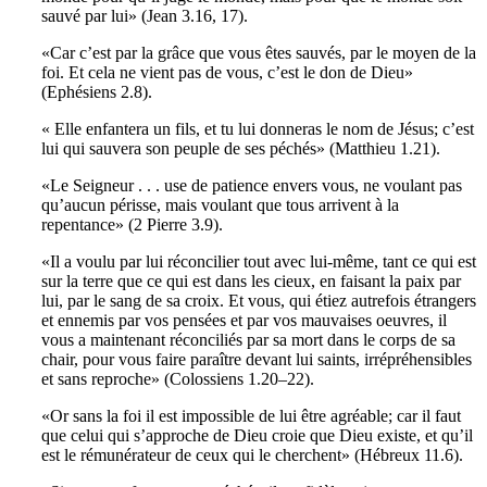
sauvé par lui» (Jean 3.16, 17).
«Car c’est par la grâce que vous êtes sauvés, par le moyen de la
foi. Et cela ne vient pas de vous, c’est le don de Dieu»
(Ephésiens 2.8).
« Elle enfantera un fils, et tu lui donneras le nom de Jésus; c’est
lui qui sauvera son peuple de ses péchés» (Matthieu 1.21).
«Le Seigneur . . . use de patience envers vous, ne voulant pas
qu’aucun périsse, mais voulant que tous arrivent à la
repentance» (2 Pierre 3.9).
«Il a voulu par lui réconcilier tout avec lui-même, tant ce qui est
sur la terre que ce qui est dans les cieux, en faisant la paix par
lui, par le sang de sa croix. Et vous, qui étiez autrefois étrangers
et ennemis par vos pensées et par vos mauvaises oeuvres, il
vous a maintenant réconciliés par sa mort dans le corps de sa
chair, pour vous faire paraître devant lui saints, irrépréhensibles
et sans reproche» (Colossiens 1.20–22).
«Or sans la foi il est impossible de lui être agréable; car il faut
que celui qui s’approche de Dieu croie que Dieu existe, et qu’il
est le rémunérateur de ceux qui le cherchent» (Hébreux 11.6).