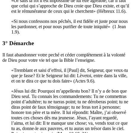
«Or sans la foi il est impossible de lui être agréable; car il faut
que celui qui s’approche de Dieu croie que Dieu existe, et qu’il
est le rémunérateur de ceux qui le cherchent» (Hébreux 11.6).
«Si nous confessons nos péchés, il est fidèle et juste pour nous
les pardonner, et pour nous purifier de toute iniquité» ­ (1 Jean
1.9).
3° Démarche
Il faut abandonner votre peché et céder complètement à la volonté
de Dieu pour votre vie tel que la Bible l’enseigne.
«Tremblant et saisi d’effroi, il [Paul] dit, Seigneur, que veux-tu
que je fasse? Et le Seigneur lui dit: Lèvetoi, entre dans la ville,
et on te dira ce que tu dois faire» (Actes 9.6).
«Jésus lui dit: Pourquoi m’appellestu bon? Il n’y a de bon que
Dieu seul. Tu connais les commandements: Tu ne commettras
point d’adultère; tu ne tueras point; tu ne déroberas point; tu ne
diras point de faux témoignage; tu ne feras tort à personne;
honore ton père et ta mère. Il lui répondit: Maître, j’ai observé
toutes ces choses dès ma jeunesse. Jésus, l’ayant regardé,
l’aima, et lui dit: Il te manque une chose; va, vends tout ce que
tu as, donne-le aux pauvres, et tu auras un trésor dans le ciel.