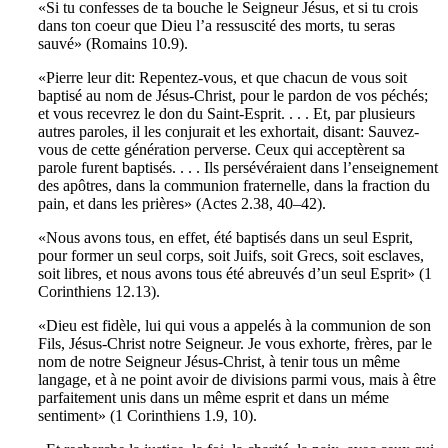
«Si tu confesses de ta bouche le Seigneur Jésus, et si tu crois
dans ton coeur que Dieu l’a ressuscité des morts, tu seras
sauvé» (Romains 10.9).
«Pierre leur dit: Repentez-vous, et que chacun de vous soit
baptisé au nom de Jésus-Christ, pour le pardon de vos péchés;
et vous recevrez le don du Saint-Esprit. . . . Et, par plusieurs
autres paroles, il les conjurait et les exhortait, disant: Sauvez-
vous de cette génération perverse. Ceux qui acceptèrent sa
parole furent baptisés. . . . Ils persévéraient dans l’enseignement
des apôtres, dans la communion fraternelle, dans la fraction du
pain, et dans les prières» (Actes 2.38, 40–42).
«Nous avons tous, en effet, été baptisés dans un seul Esprit,
pour former un seul corps, soit Juifs, soit Grecs, soit esclaves,
soit libres, et nous avons tous été abreuvés d’un seul Esprit» (1
Corinthiens 12.13).
«Dieu est fidèle, lui qui vous a appelés à la communion de son
Fils, Jésus-Christ notre Seigneur. Je vous exhorte, frères, par le
nom de notre Seigneur Jésus-Christ, à tenir tous un même
langage, et à ne point avoir de divisions parmi vous, mais à être
parfaitement unis dans un même esprit et dans un méme
sentiment» (1 Corinthiens 1.9, 10).