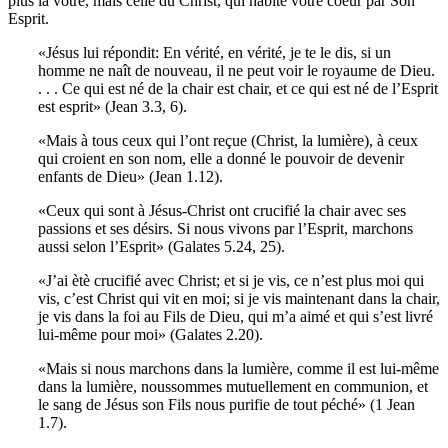
plus la vôtre, mais celle du Christ, qui habite votre coeur par Son
Esprit.
«Jésus lui répondit: En vérité, en vérité, je te le dis, si un
homme ne naît de nouveau, il ne peut voir le royaume de Dieu.
. . . Ce qui est né de la chair est chair, et ce qui est né de l’Esprit
est esprit» (Jean 3.3, 6).
«Mais à tous ceux qui l’ont reçue (Christ, la lumière), à ceux
qui croient en son nom, elle a donné le pouvoir de devenir
enfants de Dieu» (Jean 1.12).
«Ceux qui sont à Jésus-Christ ont crucifié la chair avec ses
passions et ses désirs. Si nous vivons par l’Esprit, marchons
aussi selon l’Esprit» (Galates 5.24, 25).
«J’ai ètè crucifié avec Christ; et si je vis, ce n’est plus moi qui
vis, c’est Christ qui vit en moi; si je vis maintenant dans la chair,
je vis dans la foi au Fils de Dieu, qui m’a aimé et qui s’est livré
lui-même pour moi» (Galates 2.20).
«Mais si nous marchons dans la lumière, comme il est lui-même
dans la lumière, noussommes mutuellement en communion, et
le sang de Jésus son Fils nous purifie de tout péché» (1 Jean
1.7).