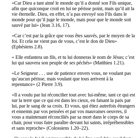
«Car Dieu a tant aimé le monde qu’il a donné son Fils unique,
afin que quiconque croit en lui ne périsse point, mais qu’il ait la
vie éternelle. Dieu, en effet, n’a pas envoyé son Fils dans le
monde pour qu’il juge le monde, mais pour que le monde soit
sauvé par lui» (Jean 3.16, 17).
«Car c’est par la grâce que vous êtes sauvés, par le moyen de la
foi. Et cela ne vient pas de vous, c’est le don de Dieu»
(Ephésiens 2.8).
« Elle enfantera un fils, et tu lui donneras le nom de Jésus; c’est
lui qui sauvera son peuple de ses péchés» (Matthieu 1.21).
«Le Seigneur . . . use de patience envers vous, ne voulant pas
qu’aucun périsse, mais voulant que tous arrivent à la
repentance» (2 Pierre 3.9).
«Il a voulu par lui réconcilier tout avec lui-même, tant ce qui est
sur la terre que ce qui est dans les cieux, en faisant la paix par
lui, par le sang de sa croix. Et vous, qui étiez autrefois étrangers
et ennemis par vos pensées et par vos mauvaises oeuvres, il
vous a maintenant réconciliés par sa mort dans le corps de sa
chair, pour vous faire paraître devant lui saints, irrépréhensibles
et sans reproche» (Colossiens 1.20–22).