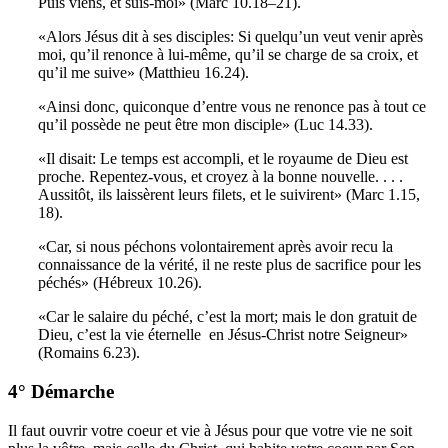
Puis viens, et suis-moi» (Marc 10.18–21).
«Alors Jésus dit à ses disciples: Si quelqu’un veut venir après
moi, qu’il renonce à lui-même, qu’il se charge de sa croix, et
qu’il me suive» (Matthieu 16.24).
«Ainsi donc, quiconque d’entre vous ne renonce pas à tout ce
qu’il possède ne peut être mon disciple» (Luc 14.33).
«Il disait: Le temps est accompli, et le royaume de Dieu est
proche. Repentez-vous, et croyez à la bonne nouvelle. . . .
Aussitôt, ils laissèrent leurs filets, et le suivirent» (Marc 1.15,
18).
«Car, si nous péchons volontairement après avoir recu la
connaissance de la vérité, il ne reste plus de sacrifice pour les
péchés» (Hébreux 10.26).
«Car le salaire du péché, c’est la mort; mais le don gratuit de
Dieu, c’est la vie éternelle ­ en Jésus-Christ notre Seigneur»
(Romains 6.23).
4° Démarche
Il faut ouvrir votre coeur et vie à Jésus pour que votre vie ne soit