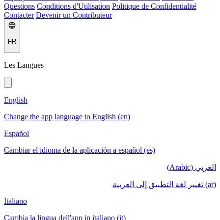
Questions
Conditions d'Utilisation
Politique de Confidentialité
Contacter
Devenir un Contributeur
FR
Les Langues
English
Change the app language to English (en)
Español
Cambiar el idioma de la aplicación a español (es)
العربي (Arabic)
(ar) تغيير لغة التطبيق إلى العربية
Italiano
Cambia la lingua dell'app in italiano (it)