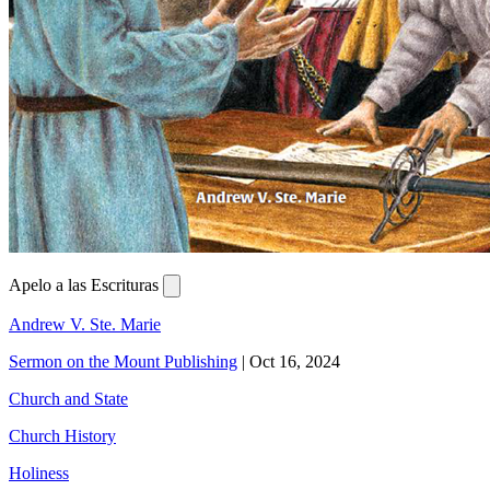
Apelo a las Escrituras
Andrew V. Ste. Marie
Sermon on the Mount Publishing
|
Oct 16, 2024
Church and State
Church History
Holiness