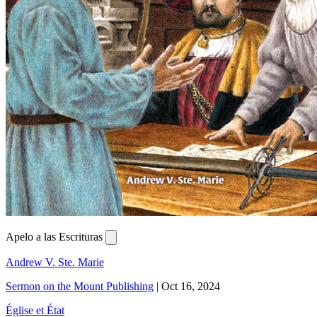
Apelo a las Escrituras
Andrew V. Ste. Marie
Sermon on the Mount Publishing
|
Oct 16, 2024
Église et État