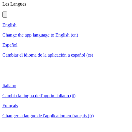
Les Langues
English
Change the app language to English (en)
Español
Cambiar el idioma de la aplicación a español (es)
Italiano
Cambia la lingua dell'app in italiano (it)
Français
Changer la langue de l'application en français (fr)