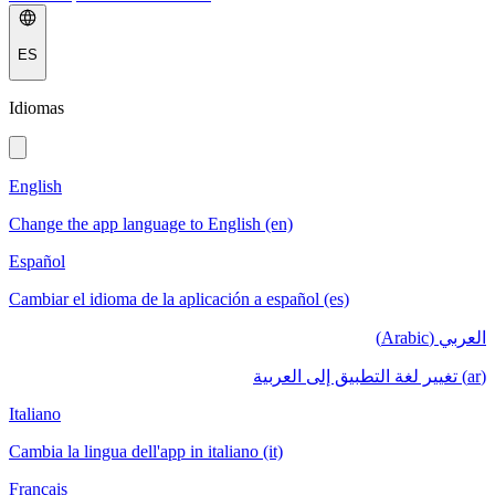
ES
Idiomas
English
Change the app language to English (en)
Español
Cambiar el idioma de la aplicación a español (es)
العربي (Arabic)
(ar) تغيير لغة التطبيق إلى العربية
Italiano
Cambia la lingua dell'app in italiano (it)
Français