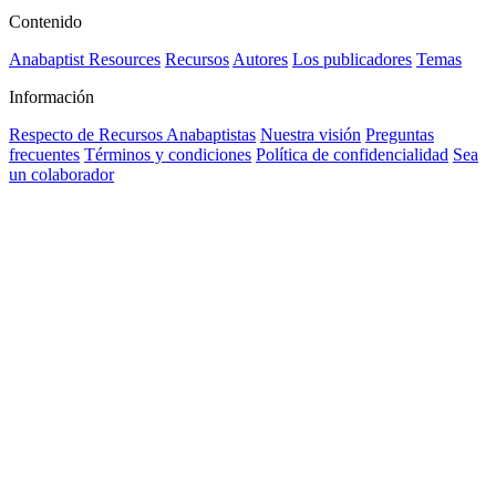
Contenido
Anabaptist Resources
Recursos
Autores
Los publicadores
Temas
Información
Respecto de Recursos Anabaptistas
Nuestra visión
Preguntas
frecuentes
Términos y condiciones
Política de confidencialidad
Sea
un colaborador