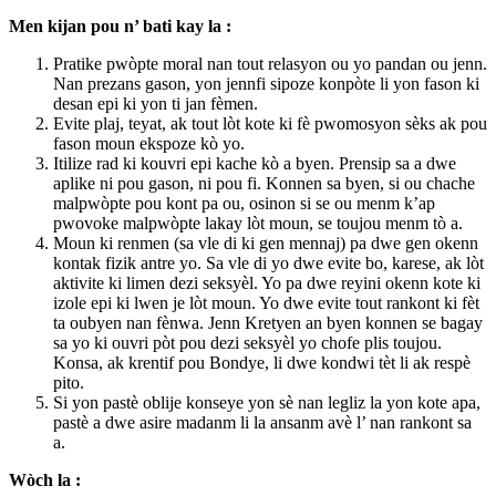
Men kijan pou n’ bati kay la :
Pratike pwòpte moral nan tout relasyon ou yo pandan ou jenn.
Nan prezans gason, yon jennfi sipoze konpòte li yon fason ki
desan epi ki yon ti jan fèmen.
Evite plaj, teyat, ak tout lòt kote ki fè pwomosyon sèks ak pou
fason moun ekspoze kò yo.
Itilize rad ki kouvri epi kache kò a byen. Prensip sa a dwe
aplike ni pou gason, ni pou fi. Konnen sa byen, si ou chache
malpwòpte pou kont pa ou, osinon si se ou menm k’ap
pwovoke malpwòpte lakay lòt moun, se toujou menm tò a.
Moun ki renmen (sa vle di ki gen mennaj) pa dwe gen okenn
kontak fizik antre yo. Sa vle di yo dwe evite bo, karese, ak lòt
aktivite ki limen dezi seksyèl. Yo pa dwe reyini okenn kote ki
izole epi ki lwen je lòt moun. Yo dwe evite tout rankont ki fèt
ta oubyen nan fènwa. Jenn Kretyen an byen konnen se bagay
sa yo ki ouvri pòt pou dezi seksyèl yo chofe plis toujou.
Konsa, ak krentif pou Bondye, li dwe kondwi tèt li ak respè
pito.
Si yon pastè oblije konseye yon sè nan legliz la yon kote apa,
pastè a dwe asire madanm li la ansanm avè l’ nan rankont sa
a.
Wòch la :