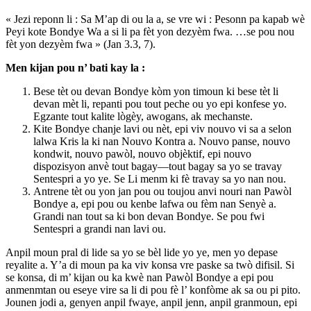
« Jezi reponn li : Sa M’ap di ou la a, se vre wi : Pesonn pa kapab wè
Peyi kote Bondye Wa a si li pa fèt yon dezyèm fwa. …se pou nou
fèt yon dezyèm fwa » (Jan 3.3, 7).
Men kijan pou n’ bati kay la :
Bese tèt ou devan Bondye kòm yon timoun ki bese tèt li
devan mèt li, repanti pou tout peche ou yo epi konfese yo.
Egzante tout kalite lògèy, awogans, ak mechanste.
Kite Bondye chanje lavi ou nèt, epi viv nouvo vi sa a selon
lalwa Kris la ki nan Nouvo Kontra a. Nouvo panse, nouvo
kondwit, nouvo pawòl, nouvo objèktif, epi nouvo
dispozisyon anvè tout bagay—tout bagay sa yo se travay
Sentespri a yo ye. Se Li menm ki fè travay sa yo nan nou.
Antrene tèt ou yon jan pou ou toujou anvi nouri nan Pawòl
Bondye a, epi pou ou kenbe lafwa ou fèm nan Senyè a.
Grandi nan tout sa ki bon devan Bondye. Se pou fwi
Sentespri a grandi nan lavi ou.
Anpil moun pral di lide sa yo se bèl lide yo ye, men yo depase
reyalite a. Y’a di moun pa ka viv konsa vre paske sa twò difisil. Si
se konsa, di m’ kijan ou ka kwè nan Pawòl Bondye a epi pou
anmenmtan ou eseye vire sa li di pou fè l’ konfòme ak sa ou pi pito.
Jounen jodi a, genyen anpil fwaye, anpil jenn, anpil granmoun, epi