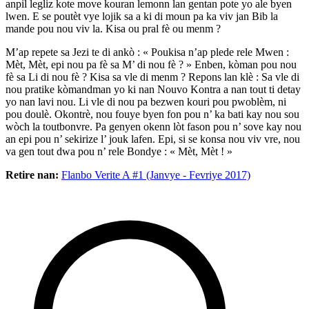
anpil legliz kote move kouran lemonn lan gentan pote yo ale byen
lwen. E se poutèt vye lojik sa a ki di moun pa ka viv jan Bib la
mande pou nou viv la. Kisa ou pral fè ou menm ?
M’ap repete sa Jezi te di ankò : « Poukisa n’ap plede rele Mwen :
Mèt, Mèt, epi nou pa fè sa M’ di nou fè ? » Enben, kòman pou nou
fè sa Li di nou fè ? Kisa sa vle di menm ? Repons lan klè : Sa vle di
nou pratike kòmandman yo ki nan Nouvo Kontra a nan tout ti detay
yo nan lavi nou. Li vle di nou pa bezwen kouri pou pwoblèm, ni
pou doulè. Okontrè, nou fouye byen fon pou n’ ka bati kay nou sou
wòch la toutbonvre. Pa genyen okenn lòt fason pou n’ sove kay nou
an epi pou n’ sekirize l’ jouk lafen. Epi, si se konsa nou viv vre, nou
va gen tout dwa pou n’ rele Bondye : « Mèt, Mèt ! »
Retire nan:
Flanbo Verite A #1 (Janvye - Fevriye 2017)