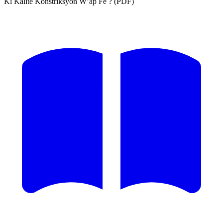
Ki Kalite Konstriksyon W’ap Fè ? (PDF)