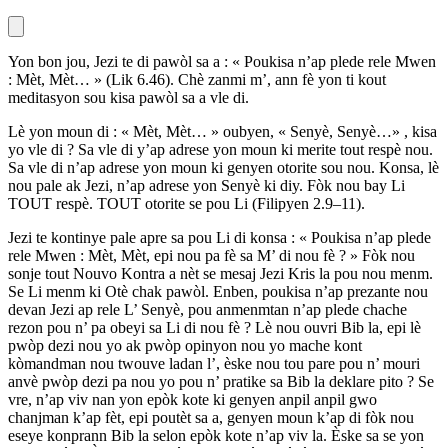
Yon bon jou, Jezi te di pawòl sa a : « Poukisa n’ap plede rele Mwen
: Mèt, Mèt… » (Lik 6.46). Chè zanmi m’, ann fè yon ti kout
meditasyon sou kisa pawòl sa a vle di.
Lè yon moun di : « Mèt, Mèt… » oubyen, « Senyè, Senyè…» , kisa
yo vle di ? Sa vle di y’ap adrese yon moun ki merite tout respè nou.
Sa vle di n’ap adrese yon moun ki genyen otorite sou nou. Konsa, lè
nou pale ak Jezi, n’ap adrese yon Senyè ki diy. Fòk nou bay Li
TOUT respè. TOUT otorite se pou Li (Filipyen 2.9–11).
Jezi te kontinye pale apre sa pou Li di konsa : « Poukisa n’ap plede
rele Mwen : Mèt, Mèt, epi nou pa fè sa M’ di nou fè ? » Fòk nou
sonje tout Nouvo Kontra a nèt se mesaj Jezi Kris la pou nou menm.
Se Li menm ki Otè chak pawòl. Enben, poukisa n’ap prezante nou
devan Jezi ap rele L’ Senyè, pou anmenmtan n’ap plede chache
rezon pou n’ pa obeyi sa Li di nou fè ? Lè nou ouvri Bib la, epi lè
pwòp dezi nou yo ak pwòp opinyon nou yo mache kont
kòmandman nou twouve ladan l’, èske nou tou pare pou n’ mouri
anvè pwòp dezi pa nou yo pou n’ pratike sa Bib la deklare pito ? Se
vre, n’ap viv nan yon epòk kote ki genyen anpil anpil gwo
chanjman k’ap fèt, epi poutèt sa a, genyen moun k’ap di fòk nou
eseye konprann Bib la selon epòk kote n’ap viv la. Èske sa se yon