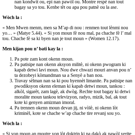
nan kondwit ou, epi nan pawòl ou. Montre respè nan tout
bagay sa yo tou. Kenbe tèt ou apa pou patnè ou la ase.
Wòch la :
« Men Mwen menm, men sa M’ap di nou : renmen tout lènmi nou
yo… » (Matye 5.44). « Si yon moun fè nou mal, pa chache fè l’ mal
tou. Chache fè sa ki byen nan je tout moun » (Women 12.17).
Men kijan pou n’ bati kay la :
Pa pote zam kont okenn moun.
Pa patisipe nan okenn aksyon militè, ni okenn pwogram ki
kapab detwi lavi moun. Nou dwe chwazi mouri anvan pou n’
ta dezobeyi kòmandman sa a Senyè a ban nou.
Travay sèlman nan sa ki pou byennèt limanite. Pa patisipe nan
pwodiksyon okenn eleman ki kapab detwi moun, tankou :
alkòl, sigarèt, zam lagè, ak dwòg. Rechte tout bagay ki detwi
moralite moun tankou televizyon, radyo, mizik, bal, ak tout
kote ki genyen amizman imoral.
Pa trennen okenn moun devan jij, ni vòlè, ni okenn lòt
kriminèl, kote se chache w’ap chache tire revanj sou yo.
Wòch la :
« Si yon moun ap moutre yon lòt doktrin ki pa dakò ak pawòl verite