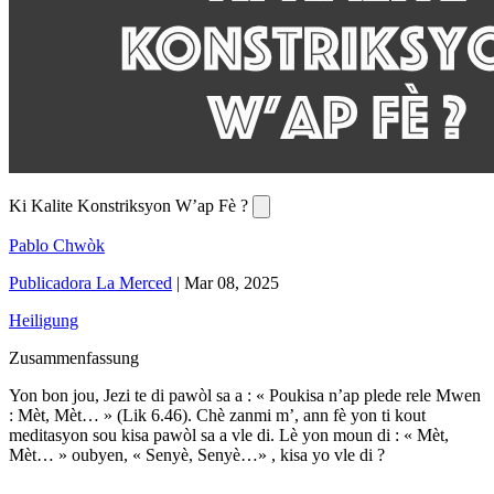
Ki Kalite Konstriksyon W’ap Fè ?
Pablo Chwòk
Publicadora La Merced
|
Mar 08, 2025
Heiligung
Zusammenfassung
Yon bon jou, Jezi te di pawòl sa a : « Poukisa n’ap plede rele Mwen
: Mèt, Mèt… » (Lik 6.46). Chè zanmi m’, ann fè yon ti kout
meditasyon sou kisa pawòl sa a vle di. Lè yon moun di : « Mèt,
Mèt… » oubyen, « Senyè, Senyè…» , kisa yo vle di ?