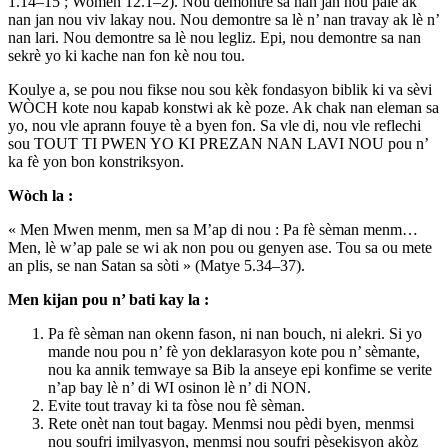
1.14–15 ; Women 12.1–2). Nou demontre sa nan jan nou pale ak
nan jan nou viv lakay nou. Nou demontre sa lè n’ nan travay ak lè n’
nan lari. Nou demontre sa lè nou legliz. Epi, nou demontre sa nan
sekrè yo ki kache nan fon kè nou tou.
Koulye a, se pou nou fikse nou sou kèk fondasyon biblik ki va sèvi
WÒCH kote nou kapab konstwi ak kè poze. Ak chak nan eleman sa
yo, nou vle aprann fouye tè a byen fon. Sa vle di, nou vle reflechi
sou TOUT TI PWEN YO KI PREZAN NAN LAVI NOU pou n’
ka fè yon bon konstriksyon.
Wòch la :
« Men Mwen menm, men sa M’ap di nou : Pa fè sèman menm…
Men, lè w’ap pale se wi ak non pou ou genyen ase. Tou sa ou mete
an plis, se nan Satan sa sòti » (Matye 5.34–37).
Men kijan pou n’ bati kay la :
Pa fè sèman nan okenn fason, ni nan bouch, ni alekri. Si yo
mande nou pou n’ fè yon deklarasyon kote pou n’ sèmante,
nou ka annik temwaye sa Bib la anseye epi konfime se verite
n’ap bay lè n’ di WI osinon lè n’ di NON.
Evite tout travay ki ta fòse nou fè sèman.
Rete onèt nan tout bagay. Menmsi nou pèdi byen, menmsi
nou soufri imilyasyon, menmsi nou soufri pèsekisyon akòz