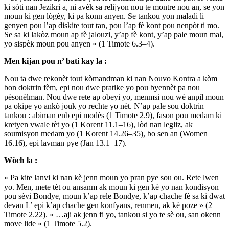
ki sòti nan Jezikri a, ni avèk sa relijyon nou te montre nou an, se yon
moun ki gen lògèy, ki pa konn anyen. Se tankou yon maladi li
genyen pou l’ap diskite tout tan, pou l’ap fè kont pou nenpòt ti mo.
Se sa ki lakòz moun ap fè jalouzi, y’ap fè kont, y’ap pale moun mal,
yo sispèk moun pou anyen » (1 Timote 6.3–4).
Men kijan pou n’ bati kay la :
Nou ta dwe rekonèt tout kòmandman ki nan Nouvo Kontra a kòm
bon doktrin fèm, epi nou dwe pratike yo pou byennèt pa nou
pèsonèlman. Nou dwe rete ap obeyi yo, menmsi nou wè anpil moun
pa okipe yo ankò jouk yo rechte yo nèt. N’ap pale sou doktrin
tankou : abiman enb epi modès (1 Timote 2.9), fason pou medam ki
kretyen vwale tèt yo (1 Korent 11.1–16), lòd nan legliz, ak
soumisyon medam yo (1 Korent 14.26–35), bo sen an (Women
16.16), epi lavman pye (Jan 13.1–17).
Wòch la :
« Pa kite lanvi ki nan kè jenn moun yo pran pye sou ou. Rete lwen
yo. Men, mete tèt ou ansanm ak moun ki gen kè yo nan kondisyon
pou sèvi Bondye, moun k’ap rele Bondye, k’ap chache fè sa ki dwat
devan L’ epi k’ap chache gen konfyans, renmen, ak kè poze » (2
Timote 2.22). « …aji ak jenn fi yo, tankou si yo te sè ou, san okenn
move lide » (1 Timote 5.2).