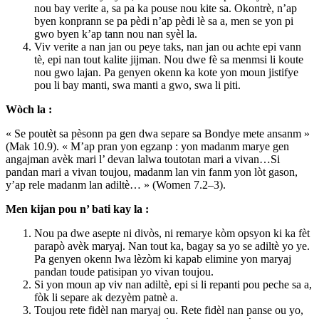
nou bay verite a, sa pa ka pouse nou kite sa. Okontrè, n’ap
byen konprann se pa pèdi n’ap pèdi lè sa a, men se yon pi
gwo byen k’ap tann nou nan syèl la.
Viv verite a nan jan ou peye taks, nan jan ou achte epi vann
tè, epi nan tout kalite jijman. Nou dwe fè sa menmsi li koute
nou gwo lajan. Pa genyen okenn ka kote yon moun jistifye
pou li bay manti, swa manti a gwo, swa li piti.
Wòch la :
« Se poutèt sa pèsonn pa gen dwa separe sa Bondye mete ansanm »
(Mak 10.9). « M’ap pran yon egzanp : yon madanm marye gen
angajman avèk mari l’ devan lalwa toutotan mari a vivan…Si
pandan mari a vivan toujou, madanm lan vin fanm yon lòt gason,
y’ap rele madanm lan adiltè… » (Women 7.2–3).
Men kijan pou n’ bati kay la :
Nou pa dwe asepte ni divòs, ni remarye kòm opsyon ki ka fèt
parapò avèk maryaj. Nan tout ka, bagay sa yo se adiltè yo ye.
Pa genyen okenn lwa lèzòm ki kapab elimine yon maryaj
pandan toude patisipan yo vivan toujou.
Si yon moun ap viv nan adiltè, epi si li repanti pou peche sa a,
fòk li separe ak dezyèm patnè a.
Toujou rete fidèl nan maryaj ou. Rete fidèl nan panse ou yo,