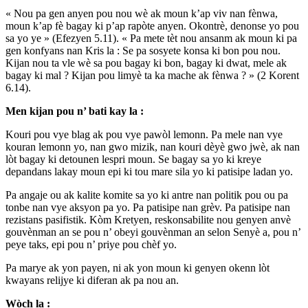
« Nou pa gen anyen pou nou wè ak moun k’ap viv nan fènwa,
moun k’ap fè bagay ki p’ap rapòte anyen. Okontrè, denonse yo pou
sa yo ye » (Efezyen 5.11). « Pa mete tèt nou ansanm ak moun ki pa
gen konfyans nan Kris la : Se pa sosyete konsa ki bon pou nou.
Kijan nou ta vle wè sa pou bagay ki bon, bagay ki dwat, mele ak
bagay ki mal ? Kijan pou limyè ta ka mache ak fènwa ? » (2 Korent
6.14).
Men kijan pou n’ bati kay la :
Kouri pou vye blag ak pou vye pawòl lemonn. Pa mele nan vye
kouran lemonn yo, nan gwo mizik, nan kouri dèyè gwo jwè, ak nan
lòt bagay ki detounen lespri moun. Se bagay sa yo ki kreye
depandans lakay moun epi ki tou mare sila yo ki patisipe ladan yo.
Pa angaje ou ak kalite komite sa yo ki antre nan politik pou ou pa
tonbe nan vye aksyon pa yo. Pa patisipe nan grèv. Pa patisipe nan
rezistans pasifistik. Kòm Kretyen, reskonsabilite nou genyen anvè
gouvènman an se pou n’ obeyi gouvènman an selon Senyè a, pou n’
peye taks, epi pou n’ priye pou chèf yo.
Pa marye ak yon payen, ni ak yon moun ki genyen okenn lòt
kwayans relijye ki diferan ak pa nou an.
Wòch la :