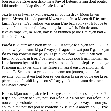
bon pawòl ? Èske nou dakò mete Pawòl Letènèl la nan dout poutèt
kilti modèn lan k’ap disparèt talè konsa ?
Jezi te ale pi lwen ak konparezon an pou Li di : « Moun ki vin
jwenn Mwen, ki tande pawòl Mwen epi ki fè sa Mwen di l’ fè, men
kijan l’ap ye : L’ap tankou yon nonm k’ap bati yon kay ; li fouye tè
a byen fon, li moute fondasyon kay la sou wòch. Dlo desann,
lavalas frape kay la. Men, kay la pa brannen paske li te byen bati »
(Lik 6.47–48).
Pawòl la ki atire atansyon m’ se : « …li fouye tè a byen fon… » . La
a, nou wè yon nonm ki pa t’ voye je l’ agòch adwat pou l’ gade kijan
lòt yo t’ap konstwi kay pa yo. Li pa t’ konfòme l’ pou li bati yon
fason ki popilè, ni li pa t’ bati selon sa ki dous pou li nan moman an.
Li te konnen byen si li ta konstwi sou sab la ki t’ap deplase anba pye
l’, menm jan ak rès kilti a, se gaspiye li tapral gaspiye anpil tan ak
anpil efò. Se konsa sa ye pou nou menm tou jounen jodi a. An
reyalite, yon Kretyen tout bon se yon gason ki pa pè doulè epi ki pa
pè redi pou l’ etabli kay li sou sèl bagay la ki p’ap janm deplase : ki
se Pawòl Senyè a.
Enben, kijan nou kapab rele Li Senyè ak tout kè nou san ipokrizi ?
Kijan nou kapab bati kay nou sou wòch la ? Nou bati sou wòch la lè
nou chanje volonte nou, kilti nou, koutim nou yo, kwayans nou yo,
epi tout lavi nou nèt pou n’ konfòme ak sa Bib la anseye nou (1 Pyè