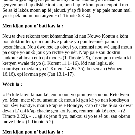
genyen pou l’ap diskite tout tan, pou l’ap fè kont pou nenpòt ti mo.
Se sa ki lakòz moun ap fè jalouzi, y’ap fè kont, y’ap pale moun mal,
yo sispèk moun pou anyen » (1 Timote 6.3–4).
Men kijan pou n’ bati kay la :
Nou ta dwe rekonèt tout kòmandman ki nan Nouvo Kontra a kòm
bon doktrin fèm, epi nou dwe pratike yo pou byennèt pa nou
pèsonèlman. Nou dwe rete ap obeyi yo, menmsi nou wè anpil moun
pa okipe yo ankò jouk yo rechte yo nèt. N’ap pale sou doktrin
tankou : abiman enb epi modès (1 Timote 2.9), fason pou medam ki
kretyen vwale tèt yo (1 Korent 11.1–16), lòd nan legliz, ak
soumisyon medam yo (1 Korent 14.26–35), bo sen an (Women
16.16), epi lavman pye (Jan 13.1–17).
Wòch la :
« Pa kite lanvi ki nan kè jenn moun yo pran pye sou ou. Rete lwen
yo. Men, mete tèt ou ansanm ak moun ki gen kè yo nan kondisyon
pou sèvi Bondye, moun k’ap rele Bondye, k’ap chache fè sa ki dwat
devan L’ epi k’ap chache gen konfyans, renmen, ak kè poze » (2
Timote 2.22). « …aji ak jenn fi yo, tankou si yo te sè ou, san okenn
move lide » (1 Timote 5.2).
Men kijan pou n’ bati kay la :