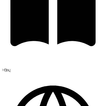
>f]tx¿