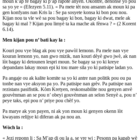
moun k’ap fè bagay ki p’ap rapòte anyen. Okontrè, denonse yo pou
sa yo ye » (Efezyen 5.11). « Pa mete tèt nou ansanm ak moun ki pa
gen konfyans nan Kris la : Se pa sosyete konsa ki bon pou nou.
Kijan nou ta vle wè sa pou bagay ki bon, bagay ki dwat, mele ak
bagay ki mal ? Kijan pou limyè ta ka mache ak fènwa ? » (2 Korent
6.14).
Men kijan pou n’ bati kay la :
Kouri pou vye blag ak pou vye pawòl lemonn. Pa mele nan vye
kouran lemonn yo, nan gwo mizik, nan kouri dèyè gwo jwè, ak nan
lòt bagay ki detounen lespri moun. Se bagay sa yo ki kreye
depandans lakay moun epi ki tou mare sila yo ki patisipe ladan yo.
Pa angaje ou ak kalite komite sa yo ki antre nan politik pou ou pa
tonbe nan vye aksyon pa yo. Pa patisipe nan grèv. Pa patisipe nan
rezistans pasifistik. Kòm Kretyen, reskonsabilite nou genyen anvè
gouvènman an se pou n’ obeyi gouvènman an selon Senyè a, pou n’
peye taks, epi pou n’ priye pou chèf yo.
Pa marye ak yon payen, ni ak yon moun ki genyen okenn lòt
kwayans relijye ki diferan ak pa nou an.
Wòch la :
« Jezi reponn li : Sa M’ap di ou la a, se vre wi : Pesonn pa kapab wè