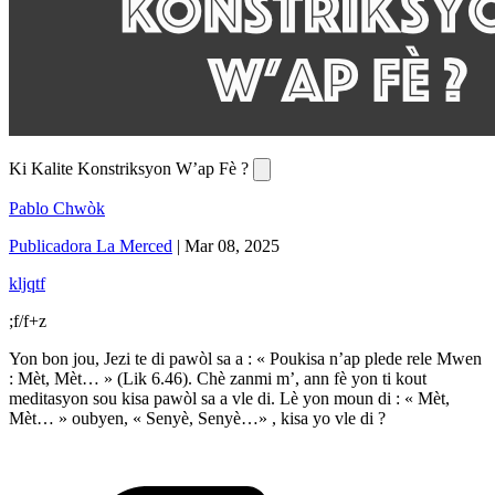
Ki Kalite Konstriksyon W’ap Fè ?
Pablo Chwòk
Publicadora La Merced
|
Mar 08, 2025
kljqtf
;f/f+z
Yon bon jou, Jezi te di pawòl sa a : « Poukisa n’ap plede rele Mwen
: Mèt, Mèt… » (Lik 6.46). Chè zanmi m’, ann fè yon ti kout
meditasyon sou kisa pawòl sa a vle di. Lè yon moun di : « Mèt,
Mèt… » oubyen, « Senyè, Senyè…» , kisa yo vle di ?