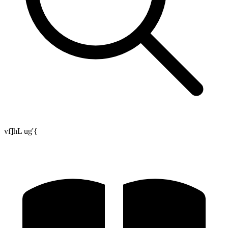
vf]hL ug'{