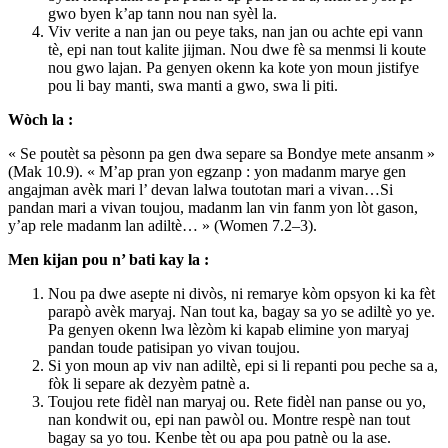
gwo byen k’ap tann nou nan syèl la.
Viv verite a nan jan ou peye taks, nan jan ou achte epi vann
tè, epi nan tout kalite jijman. Nou dwe fè sa menmsi li koute
nou gwo lajan. Pa genyen okenn ka kote yon moun jistifye
pou li bay manti, swa manti a gwo, swa li piti.
Wòch la :
« Se poutèt sa pèsonn pa gen dwa separe sa Bondye mete ansanm »
(Mak 10.9). « M’ap pran yon egzanp : yon madanm marye gen
angajman avèk mari l’ devan lalwa toutotan mari a vivan…Si
pandan mari a vivan toujou, madanm lan vin fanm yon lòt gason,
y’ap rele madanm lan adiltè… » (Women 7.2–3).
Men kijan pou n’ bati kay la :
Nou pa dwe asepte ni divòs, ni remarye kòm opsyon ki ka fèt
parapò avèk maryaj. Nan tout ka, bagay sa yo se adiltè yo ye.
Pa genyen okenn lwa lèzòm ki kapab elimine yon maryaj
pandan toude patisipan yo vivan toujou.
Si yon moun ap viv nan adiltè, epi si li repanti pou peche sa a,
fòk li separe ak dezyèm patnè a.
Toujou rete fidèl nan maryaj ou. Rete fidèl nan panse ou yo,
nan kondwit ou, epi nan pawòl ou. Montre respè nan tout
bagay sa yo tou. Kenbe tèt ou apa pou patnè ou la ase.