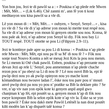
Yon bon jou, Jezi te di pawòl sa a : « Poukisa n’ap plede rele Mwen
: Mèt, Mèt… » (Lik 6.46). Chè zanmi m’, ann fè yon ti kout
meditasyon sou kisa pawòl sa a vle di.
Lè yon moun di : « Mèt, Mèt… » oubyen, « Senyè, Senyè…» , kisa
yo vle di ? Sa vle di y’ap adrese yon moun ki merite tout respè nou.
Sa vle di n’ap adrese yon moun ki genyen otorite sou nou. Konsa, lè
nou pale ak Jezi, n’ap adrese yon Senyè ki diy. Fòk nou bay Li
TOUT respè. TOUT otorite se pou Li (Filipyen 2.9–11).
Jezi te kontinye pale apre sa pou Li di konsa : « Poukisa n’ap plede
rele Mwen : Mèt, Mèt, epi nou pa fè sa M’ di nou fè ? » Fòk nou
sonje tout Nouvo Kontra a nèt se mesaj Jezi Kris la pou nou menm.
Se Li menm ki Otè chak pawòl. Enben, poukisa n’ap prezante nou
devan Jezi ap rele L’ Senyè, pou anmenmtan n’ap plede chache
rezon pou n’ pa obeyi sa Li di nou fè ? Lè nou ouvri Bib la, epi lè
pwòp dezi nou yo ak pwòp opinyon nou yo mache kont
kòmandman nou twouve ladan l’, èske nou tou pare pou n’ mouri
anvè pwòp dezi pa nou yo pou n’ pratike sa Bib la deklare pito ? Se
vre, n’ap viv nan yon epòk kote ki genyen anpil anpil gwo
chanjman k’ap fèt, epi poutèt sa a, genyen moun k’ap di fòk nou
eseye konprann Bib la selon epòk kote n’ap viv la. Èske sa se yon
bon pawòl ? Èske nou dakò mete Pawòl Letènèl la nan dout poutèt
kilti modèn lan k’ap disparèt talè konsa ?