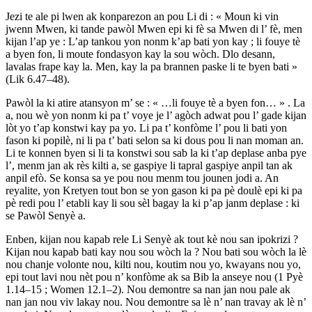
Jezi te ale pi lwen ak konparezon an pou Li di : « Moun ki vin
jwenn Mwen, ki tande pawòl Mwen epi ki fè sa Mwen di l’ fè, men
kijan l’ap ye : L’ap tankou yon nonm k’ap bati yon kay ; li fouye tè
a byen fon, li moute fondasyon kay la sou wòch. Dlo desann,
lavalas frape kay la. Men, kay la pa brannen paske li te byen bati »
(Lik 6.47–48).
Pawòl la ki atire atansyon m’ se : « …li fouye tè a byen fon… » . La
a, nou wè yon nonm ki pa t’ voye je l’ agòch adwat pou l’ gade kijan
lòt yo t’ap konstwi kay pa yo. Li pa t’ konfòme l’ pou li bati yon
fason ki popilè, ni li pa t’ bati selon sa ki dous pou li nan moman an.
Li te konnen byen si li ta konstwi sou sab la ki t’ap deplase anba pye
l’, menm jan ak rès kilti a, se gaspiye li tapral gaspiye anpil tan ak
anpil efò. Se konsa sa ye pou nou menm tou jounen jodi a. An
reyalite, yon Kretyen tout bon se yon gason ki pa pè doulè epi ki pa
pè redi pou l’ etabli kay li sou sèl bagay la ki p’ap janm deplase : ki
se Pawòl Senyè a.
Enben, kijan nou kapab rele Li Senyè ak tout kè nou san ipokrizi ?
Kijan nou kapab bati kay nou sou wòch la ? Nou bati sou wòch la lè
nou chanje volonte nou, kilti nou, koutim nou yo, kwayans nou yo,
epi tout lavi nou nèt pou n’ konfòme ak sa Bib la anseye nou (1 Pyè
1.14–15 ; Women 12.1–2). Nou demontre sa nan jan nou pale ak
nan jan nou viv lakay nou. Nou demontre sa lè n’ nan travay ak lè n’