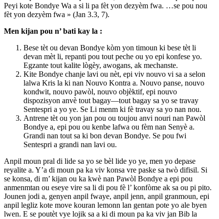
Peyi kote Bondye Wa a si li pa fèt yon dezyèm fwa. …se pou nou
fèt yon dezyèm fwa » (Jan 3.3, 7).
Men kijan pou n’ bati kay la :
Bese tèt ou devan Bondye kòm yon timoun ki bese tèt li
devan mèt li, repanti pou tout peche ou yo epi konfese yo.
Egzante tout kalite lògèy, awogans, ak mechanste.
Kite Bondye chanje lavi ou nèt, epi viv nouvo vi sa a selon
lalwa Kris la ki nan Nouvo Kontra a. Nouvo panse, nouvo
kondwit, nouvo pawòl, nouvo objèktif, epi nouvo
dispozisyon anvè tout bagay—tout bagay sa yo se travay
Sentespri a yo ye. Se Li menm ki fè travay sa yo nan nou.
Antrene tèt ou yon jan pou ou toujou anvi nouri nan Pawòl
Bondye a, epi pou ou kenbe lafwa ou fèm nan Senyè a.
Grandi nan tout sa ki bon devan Bondye. Se pou fwi
Sentespri a grandi nan lavi ou.
Anpil moun pral di lide sa yo se bèl lide yo ye, men yo depase
reyalite a. Y’a di moun pa ka viv konsa vre paske sa twò difisil. Si
se konsa, di m’ kijan ou ka kwè nan Pawòl Bondye a epi pou
anmenmtan ou eseye vire sa li di pou fè l’ konfòme ak sa ou pi pito.
Jounen jodi a, genyen anpil fwaye, anpil jenn, anpil granmoun, epi
anpil legliz kote move kouran lemonn lan gentan pote yo ale byen
lwen. E se poutèt vye lojik sa a ki di moun pa ka viv jan Bib la