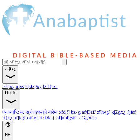
>f]tx¿
>f]tx¿
n]vs
k|sfzgx¿
lzif{sx¿
hfgsf/L
एनाब्याप्टिस्ट स्रोतहरूको बारेमा
xfd|f] bz{g
af/Daf/ ;f]lwg] k|Zgx¿
;]jfsf
;t{x¿
uf]kgLotf gLlt
;Dks{
of]ubfgstf{ aGg'xf];\
NE