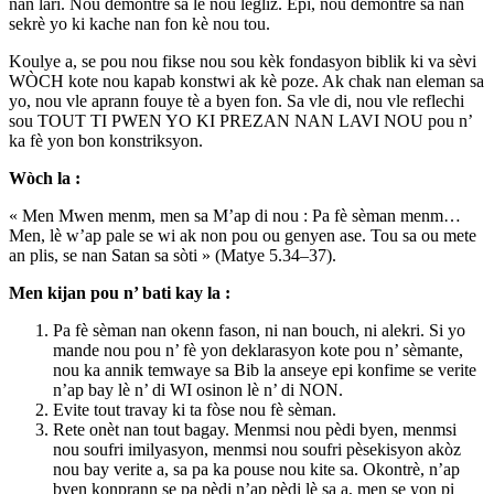
nan lari. Nou demontre sa lè nou legliz. Epi, nou demontre sa nan
sekrè yo ki kache nan fon kè nou tou.
Koulye a, se pou nou fikse nou sou kèk fondasyon biblik ki va sèvi
WÒCH kote nou kapab konstwi ak kè poze. Ak chak nan eleman sa
yo, nou vle aprann fouye tè a byen fon. Sa vle di, nou vle reflechi
sou TOUT TI PWEN YO KI PREZAN NAN LAVI NOU pou n’
ka fè yon bon konstriksyon.
Wòch la :
« Men Mwen menm, men sa M’ap di nou : Pa fè sèman menm…
Men, lè w’ap pale se wi ak non pou ou genyen ase. Tou sa ou mete
an plis, se nan Satan sa sòti » (Matye 5.34–37).
Men kijan pou n’ bati kay la :
Pa fè sèman nan okenn fason, ni nan bouch, ni alekri. Si yo
mande nou pou n’ fè yon deklarasyon kote pou n’ sèmante,
nou ka annik temwaye sa Bib la anseye epi konfime se verite
n’ap bay lè n’ di WI osinon lè n’ di NON.
Evite tout travay ki ta fòse nou fè sèman.
Rete onèt nan tout bagay. Menmsi nou pèdi byen, menmsi
nou soufri imilyasyon, menmsi nou soufri pèsekisyon akòz
nou bay verite a, sa pa ka pouse nou kite sa. Okontrè, n’ap
byen konprann se pa pèdi n’ap pèdi lè sa a, men se yon pi