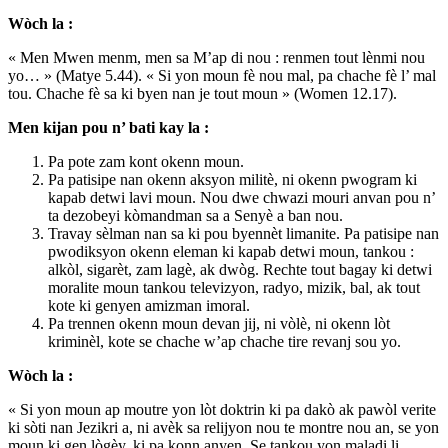
Wòch la :
« Men Mwen menm, men sa M’ap di nou : renmen tout lènmi nou
yo… » (Matye 5.44). « Si yon moun fè nou mal, pa chache fè l’ mal
tou. Chache fè sa ki byen nan je tout moun » (Women 12.17).
Men kijan pou n’ bati kay la :
Pa pote zam kont okenn moun.
Pa patisipe nan okenn aksyon militè, ni okenn pwogram ki
kapab detwi lavi moun. Nou dwe chwazi mouri anvan pou n’
ta dezobeyi kòmandman sa a Senyè a ban nou.
Travay sèlman nan sa ki pou byennèt limanite. Pa patisipe nan
pwodiksyon okenn eleman ki kapab detwi moun, tankou :
alkòl, sigarèt, zam lagè, ak dwòg. Rechte tout bagay ki detwi
moralite moun tankou televizyon, radyo, mizik, bal, ak tout
kote ki genyen amizman imoral.
Pa trennen okenn moun devan jij, ni vòlè, ni okenn lòt
kriminèl, kote se chache w’ap chache tire revanj sou yo.
Wòch la :
« Si yon moun ap moutre yon lòt doktrin ki pa dakò ak pawòl verite
ki sòti nan Jezikri a, ni avèk sa relijyon nou te montre nou an, se yon
moun ki gen lògèy, ki pa konn anyen. Se tankou yon maladi li