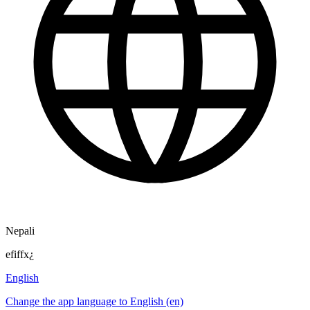
Nepali
efiffx¿
English
Change the app language to English (en)