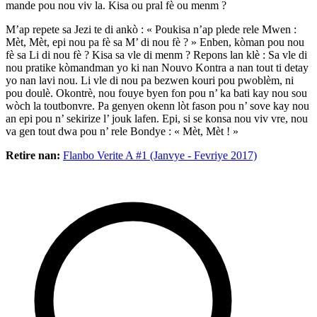
mande pou nou viv la. Kisa ou pral fè ou menm ?
M’ap repete sa Jezi te di ankò : « Poukisa n’ap plede rele Mwen :
Mèt, Mèt, epi nou pa fè sa M’ di nou fè ? » Enben, kòman pou nou
fè sa Li di nou fè ? Kisa sa vle di menm ? Repons lan klè : Sa vle di
nou pratike kòmandman yo ki nan Nouvo Kontra a nan tout ti detay
yo nan lavi nou. Li vle di nou pa bezwen kouri pou pwoblèm, ni
pou doulè. Okontrè, nou fouye byen fon pou n’ ka bati kay nou sou
wòch la toutbonvre. Pa genyen okenn lòt fason pou n’ sove kay nou
an epi pou n’ sekirize l’ jouk lafen. Epi, si se konsa nou viv vre, nou
va gen tout dwa pou n’ rele Bondye : « Mèt, Mèt ! »
Retire nan:
Flanbo Verite A #1 (Janvye - Fevriye 2017)