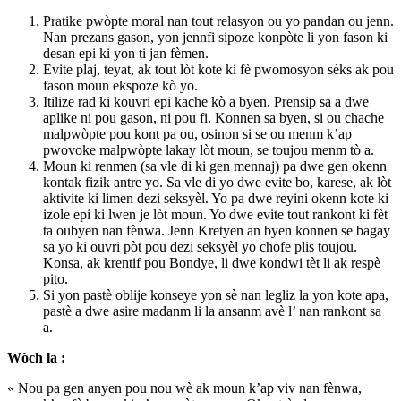
Pratike pwòpte moral nan tout relasyon ou yo pandan ou jenn.
Nan prezans gason, yon jennfi sipoze konpòte li yon fason ki
desan epi ki yon ti jan fèmen.
Evite plaj, teyat, ak tout lòt kote ki fè pwomosyon sèks ak pou
fason moun ekspoze kò yo.
Itilize rad ki kouvri epi kache kò a byen. Prensip sa a dwe
aplike ni pou gason, ni pou fi. Konnen sa byen, si ou chache
malpwòpte pou kont pa ou, osinon si se ou menm k’ap
pwovoke malpwòpte lakay lòt moun, se toujou menm tò a.
Moun ki renmen (sa vle di ki gen mennaj) pa dwe gen okenn
kontak fizik antre yo. Sa vle di yo dwe evite bo, karese, ak lòt
aktivite ki limen dezi seksyèl. Yo pa dwe reyini okenn kote ki
izole epi ki lwen je lòt moun. Yo dwe evite tout rankont ki fèt
ta oubyen nan fènwa. Jenn Kretyen an byen konnen se bagay
sa yo ki ouvri pòt pou dezi seksyèl yo chofe plis toujou.
Konsa, ak krentif pou Bondye, li dwe kondwi tèt li ak respè
pito.
Si yon pastè oblije konseye yon sè nan legliz la yon kote apa,
pastè a dwe asire madanm li la ansanm avè l’ nan rankont sa
a.
Wòch la :
« Nou pa gen anyen pou nou wè ak moun k’ap viv nan fènwa,