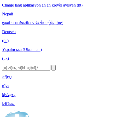
Chanje lang aplikasyon an an kreyòl ayisyen (ht)
Nepali
एपको भाषा नेपालीमा परिवर्तन गर्नुहोस् (ne)
Deutsch
(de)
Українська (Ukrainian)
(uk)
>f]tx¿
n]vs
k|sfzgx¿
lzif{sx¿