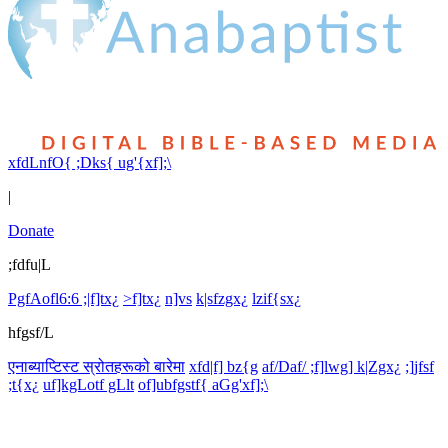
xfdLnfO{ ;Dks{ ug'{xf];\
|
Donate
;fdfu|L
PgfAofl6:6 ;|f]tx¿
>f]tx¿
n]vs
k|sfzgx¿
lzif{sx¿
hfgsf/L
एनाब्याप्टिस्ट स्रोतहरूको बारेमा
xfd|f] bz{g
af/Daf/ ;f]lwg] k|Zgx¿
;]jfsf
;t{x¿
uf]kgLotf gLlt
of]ubfgstf{ aGg'xf];\