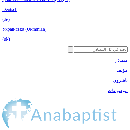
Deutsch
(de)
Українська (Ukrainian)
(uk)
ت