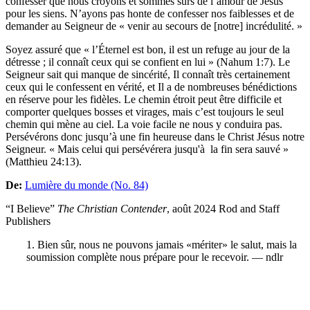
confesser que nous croyons et sommes sûrs de l’amour de Jésus
pour les siens. N’ayons pas honte de confesser nos faiblesses et de
demander au Seigneur de « venir au secours de [notre] incrédulité. »
Soyez assuré que « l’Éternel est bon, il est un refuge au jour de la
détresse ; il connaît ceux qui se confient en lui » (Nahum 1:7). Le
Seigneur sait qui manque de sincérité, Il connaît très certainement
ceux qui le confessent en vérité, et Il a de nombreuses bénédictions
en réserve pour les fidèles. Le chemin étroit peut être difficile et
comporter quelques bosses et virages, mais c’est toujours le seul
chemin qui mène au ciel. La voie facile ne nous y conduira pas.
Persévérons donc jusqu’à une fin heureuse dans le Christ Jésus notre
Seigneur. « Mais celui qui persévérera jusqu'à la fin sera sauvé »
(Matthieu 24:13).
De:
Lumière du monde (No. 84)
“I Believe”
The Christian Contender
, août 2024 Rod and Staff
Publishers
1. Bien sûr, nous ne pouvons jamais «mériter» le salut, mais la
soumission complète nous prépare pour le recevoir. — ndlr