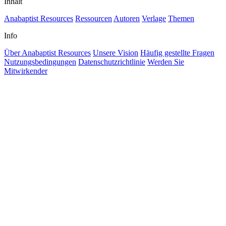
Inhalt
Anabaptist Resources
Ressourcen
Autoren
Verlage
Themen
Info
Über Anabaptist Resources
Unsere Vision
Häufig gestellte Fragen
Nutzungsbedingungen
Datenschutzrichtlinie
Werden Sie
Mitwirkender