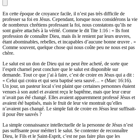
En cette époque de croyance facile, il n’est pas très difficile de
professer sa foi en Jésus. Cependant, lorsque nous considérons la vie
de nombreux chrétiens professant la foi, nous constatons qu’ils ne
sont guère attachés à la vérité. Comme le dit Tite 1:16 : « Ils font
profession de connaître Dieu, mais ils le renient par leurs œuvres,
étant abominables, rebelles, et incapables d’aucune bonne œuvre . »
Comme souvent, quelque chose qui nous coûte peu ne nous est pas
chère.
Le salut est un don de Dieu qui ne peut être acheté, de sorte que
l’esprit charnel peut conclure que le salut est disponible sur
demande. Tout ce que j’ai à faire, c’est de croire en Jésus qui a dit :
« Celui qui croira et qui sera baptisé sera sauvé… » (Marc 16:16).
Un jour, un pasteur local s’est plaint que certaines personnes étaient
venues à son autel et avaient reçu le baptême, mais que leur cœur
n’avait pas été changé. Elles avaient apparemment professé Jésus et
avaient été baptisés, mais le fruit de leur vie montrait qu’elles
n’avaient pas changé. Le simple fait de croire en Jésus leur suffisait-
il pour être sauvés ?
La simple connaissance intellectuelle de la personne de Jésus n’est
pas suffisante pour mériter1 le salut. Se contenter de reconnaître
Dieu, le Fils et le Saint-Esprit, c’est ne pas faire plus que les