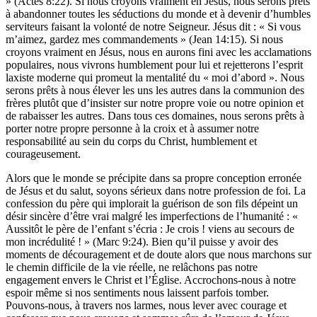
» (Actes 8:22). Si nous croyons vraiment en Jésus, nous serons prêts
à abandonner toutes les séductions du monde et à devenir d’humbles
serviteurs faisant la volonté de notre Seigneur. Jésus dit : « Si vous
m’aimez, gardez mes commandements » (Jean 14:15). Si nous
croyons vraiment en Jésus, nous en aurons fini avec les acclamations
populaires, nous vivrons humblement pour lui et rejetterons l’esprit
laxiste moderne qui promeut la mentalité du « moi d’abord ». Nous
serons prêts à nous élever les uns les autres dans la communion des
frères plutôt que d’insister sur notre propre voie ou notre opinion et
de rabaisser les autres. Dans tous ces domaines, nous serons prêts à
porter notre propre personne à la croix et à assumer notre
responsabilité au sein du corps du Christ, humblement et
courageusement.
Alors que le monde se précipite dans sa propre conception erronée
de Jésus et du salut, soyons sérieux dans notre profession de foi. La
confession du père qui implorait la guérison de son fils dépeint un
désir sincère d’être vrai malgré les imperfections de l’humanité : «
Aussitôt le père de l’enfant s’écria : Je crois ! viens au secours de
mon incrédulité ! » (Marc 9:24). Bien qu’il puisse y avoir des
moments de découragement et de doute alors que nous marchons sur
le chemin difficile de la vie réelle, ne relâchons pas notre
engagement envers le Christ et l’Église. Accrochons-nous à notre
espoir même si nos sentiments nous laissent parfois tomber.
Pouvons-nous, à travers nos larmes, nous lever avec courage et