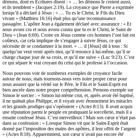
démons, dont es Écritures disent : « … les démons le croient aussi,
et ils tremblent » (Jacques 2:19). La croyance que Pierre a exprimée
lorsqu’il a déclaré à Jésus : « … Tu es le Christ, le Fils du Dieu
vivant » (Matthieu 16:16) était plus qu’une reconnaissance
passagère. L’apôtre Jean a également déclaré avec assurance : « Et
nous avons cru et nous avons connu que tu es le Christ, le Saint de
Dieu » (Jean 6:69). Croire en Jésus comme ces hommes l’ont fait est
coûteux, car cela implique de s’engager à suivre Jésus, ce qui
nécessite de se condamner à la mort. « … il [Jésus] dit à tous : Si
quelqu’un veut venir après moi, qu’il renonce à lui-même, qu’il se
charge chaque jour de sa croix, et qu’il me suive » (Luc 9:23). C’est
ce qui sépare le vrai croyant du celui qui le professe à l’occasion.
Nous pouvons voir de nombreux exemples de croyance facile
autour de nous, mais tournons-nous vers notre propre cœur pour
nous assurer que la vérité sur le Père, le Fils et le Saint-Esprit est
bien ancrée dans notre propre compréhension. Prenons exemple sur
Simon le sorcier : « Simon lui-même crut, et, après avoir été baptisé,
il ne quittait plus Philippe, et il voyait avec étonnement les miracles
et les grands prodiges qui s’opéraient » (Actes 8:13). Il avait acquis
une réputation parmi le peuple en pratiquant la sorcellerie, mais il a
ensuite confessé Jésus. C’est merveilleux ! Mais son cœur n’était pas
dans sa confession : « Lorsque Simon vit que le Saint-Esprit était
donné par l’imposition des mains des apôtres, il leur offrit de l’argent
» (Actes 8:18). Apparemment, son cœur n’avait pas encore été