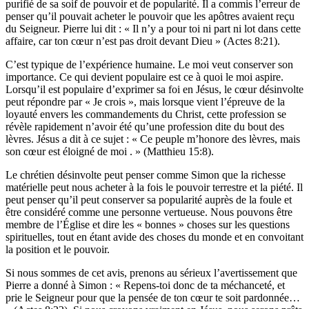
purifié de sa soif de pouvoir et de popularité. Il a commis l’erreur de
penser qu’il pouvait acheter le pouvoir que les apôtres avaient reçu
du Seigneur. Pierre lui dit : « Il n’y a pour toi ni part ni lot dans cette
affaire, car ton cœur n’est pas droit devant Dieu » (Actes 8:21).
C’est typique de l’expérience humaine. Le moi veut conserver son
importance. Ce qui devient populaire est ce à quoi le moi aspire.
Lorsqu’il est populaire d’exprimer sa foi en Jésus, le cœur désinvolte
peut répondre par « Je crois », mais lorsque vient l’épreuve de la
loyauté envers les commandements du Christ, cette profession se
révèle rapidement n’avoir été qu’une profession dite du bout des
lèvres. Jésus a dit à ce sujet : « Ce peuple m’honore des lèvres, mais
son cœur est éloigné de moi . » (Matthieu 15:8).
Le chrétien désinvolte peut penser comme Simon que la richesse
matérielle peut nous acheter à la fois le pouvoir terrestre et la piété. Il
peut penser qu’il peut conserver sa popularité auprès de la foule et
être considéré comme une personne vertueuse. Nous pouvons être
membre de l’Église et dire les « bonnes » choses sur les questions
spirituelles, tout en étant avide des choses du monde et en convoitant
la position et le pouvoir.
Si nous sommes de cet avis, prenons au sérieux l’avertissement que
Pierre a donné à Simon : « Repens-toi donc de ta méchanceté, et
prie le Seigneur pour que la pensée de ton cœur te soit pardonnée…