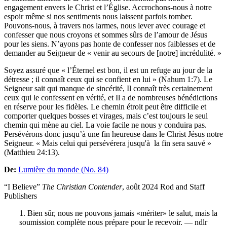
engagement envers le Christ et l’Église. Accrochons-nous à notre
espoir même si nos sentiments nous laissent parfois tomber.
Pouvons-nous, à travers nos larmes, nous lever avec courage et
confesser que nous croyons et sommes sûrs de l’amour de Jésus
pour les siens. N’ayons pas honte de confesser nos faiblesses et de
demander au Seigneur de « venir au secours de [notre] incrédulité. »
Soyez assuré que « l’Éternel est bon, il est un refuge au jour de la
détresse ; il connaît ceux qui se confient en lui » (Nahum 1:7). Le
Seigneur sait qui manque de sincérité, Il connaît très certainement
ceux qui le confessent en vérité, et Il a de nombreuses bénédictions
en réserve pour les fidèles. Le chemin étroit peut être difficile et
comporter quelques bosses et virages, mais c’est toujours le seul
chemin qui mène au ciel. La voie facile ne nous y conduira pas.
Persévérons donc jusqu’à une fin heureuse dans le Christ Jésus notre
Seigneur. « Mais celui qui persévérera jusqu'à la fin sera sauvé »
(Matthieu 24:13).
De:
Lumière du monde (No. 84)
“I Believe”
The Christian Contender
, août 2024 Rod and Staff
Publishers
1. Bien sûr, nous ne pouvons jamais «mériter» le salut, mais la
soumission complète nous prépare pour le recevoir. — ndlr