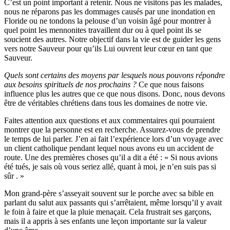
C’est un point important à retenir. Nous ne visitons pas les malades,
nous ne réparons pas les dommages causés par une inondation en
Floride ou ne tondons la pelouse d’un voisin âgé pour montrer à
quel point les mennonites travaillent dur ou à quel point ils se
soucient des autres. Notre objectif dans la vie est de guider les gens
vers notre Sauveur pour qu’ils Lui ouvrent leur cœur en tant que
Sauveur.
Quels sont certains des moyens par lesquels nous pouvons répondre
aux besoins spirituels de nos prochains ?
Ce que nous faisons
influence plus les autres que ce que nous disons. Donc, nous devons
être de véritables chrétiens dans tous les domaines de notre vie.
Faites attention aux questions et aux commentaires qui pourraient
montrer que la personne est en recherche. Assurez-vous de prendre
le temps de lui parler. J’en ai fait l’expérience lors d’un voyage avec
un client catholique pendant lequel nous avons eu un accident de
route. Une des premières choses qu’il a dit a été : « Si nous avions
été tués, je sais où vous seriez allé, quant à moi, je n’en suis pas si
sûr . »
Mon grand-père s’asseyait souvent sur le porche avec sa bible en
parlant du salut aux passants qui s’arrêtaient, même lorsqu’il y avait
le foin à faire et que la pluie menaçait. Cela frustrait ses garçons,
mais il a appris à ses enfants une leçon importante sur la valeur