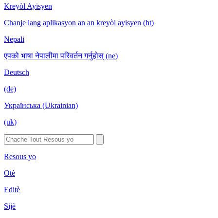
Kreyòl Ayisyen
Chanje lang aplikasyon an an kreyòl ayisyen (ht)
Nepali
एपको भाषा नेपालीमा परिवर्तन गर्नुहोस् (ne)
Deutsch
(de)
Українська (Ukrainian)
(uk)
Resous yo
Otè
Editè
Sijè