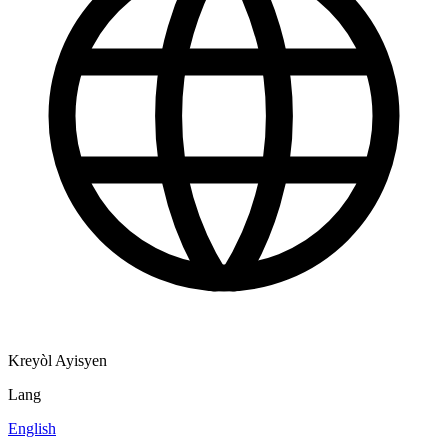
Kreyòl Ayisyen
Lang
English