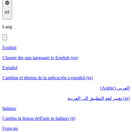
HT
Lang
English
Change the app language to English (en)
Español
Cambiar el idioma de la aplicación a español (es)
العربي (Arabic)
(ar) تغيير لغة التطبيق إلى العربية
Italiano
Cambia la lingua dell'app in italiano (it)
Français