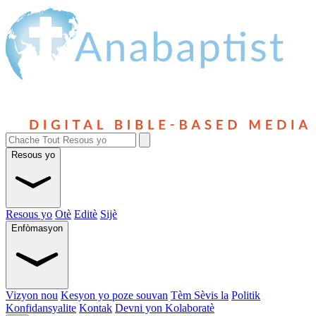
Resous yo
Resous yo
Otè
Editè
Sijè
Enfòmasyon
Vizyon nou
Kesyon yo poze souvan
Tèm Sèvis la
Politik
Konfidansyalite
Kontak
Devni yon Kolaboratè