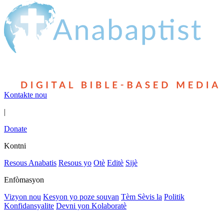
Kontakte nou
|
Donate
Kontni
Resous Anabatis
Resous yo
Otè
Editè
Sijè
Enfòmasyon
Vizyon nou
Kesyon yo poze souvan
Tèm Sèvis la
Politik
Konfidansyalite
Devni yon Kolaboratè