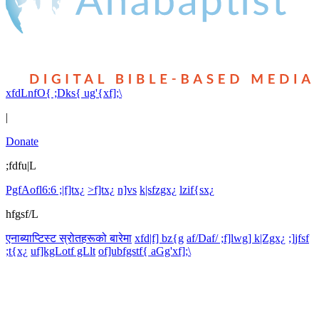
xfdLnfO{ ;Dks{ ug'{xf];\
|
Donate
;fdfu|L
PgfAofl6:6 ;|f]tx¿
>f]tx¿
n]vs
k|sfzgx¿
lzif{sx¿
hfgsf/L
एनाब्याप्टिस्ट स्रोतहरूको बारेमा
xfd|f] bz{g
af/Daf/ ;f]lwg] k|Zgx¿
;]jfsf
;t{x¿
uf]kgLotf gLlt
of]ubfgstf{ aGg'xf];\