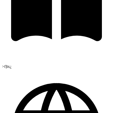
>f]tx¿