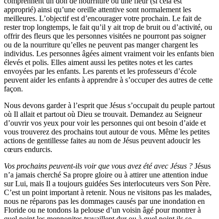
comprennent un don de nourriture ou une fleur (si cela est
approprié) ainsi qu’une oreille attentive sont normalement les
meilleures. L’objectif est d’encourager votre prochain. Le fait de
rester trop longtemps, le fait qu’il y ait trop de bruit ou d’activité, ou
offrir des fleurs que les personnes visitées ne pourront pas soigner
ou de la nourriture qu’elles ne peuvent pas manger chargent les
individus. Les personnes âgées aiment vraiment voir les enfants bien
élevés et polis. Elles aiment aussi les petites notes et les cartes
envoyées par les enfants. Les parents et les professeurs d’école
peuvent aider les enfants à apprendre à s’occuper des autres de cette
façon.
Nous devons garder à l’esprit que Jésus s’occupait du peuple partout
où Il allait et partout où Dieu se trouvait. Demandez au Seigneur
d’ouvrir vos yeux pour voir les personnes qui ont besoin d’aide et
vous trouverez des prochains tout autour de vous. Même les petites
actions de gentillesse faites au nom de Jésus peuvent adoucir les
cœurs endurcis.
Vos prochains peuvent-ils voir que vous avez été avec Jésus ?
Jésus
n’a jamais cherché Sa propre gloire ou à attirer une attention indue
sur Lui, mais Il a toujours guidées Ses interlocuteurs vers Son Père.
C’est un point important à retenir. Nous ne visitons pas les malades,
nous ne réparons pas les dommages causés par une inondation en
Floride ou ne tondons la pelouse d’un voisin âgé pour montrer à
quel point les mennonites travaillent dur ou à quel point ils se