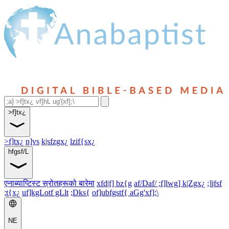
>f]tx¿
>f]tx¿
n]vs
k|sfzgx¿
lzif{sx¿
hfgsf/L
एनाब्याप्टिस्ट स्रोतहरूको बारेमा
xfd|f] bz{g
af/Daf/ ;f]lwg] k|Zgx¿
;]jfsf
;t{x¿
uf]kgLotf gLlt
;Dks{
of]ubfgstf{ aGg'xf];\
NE