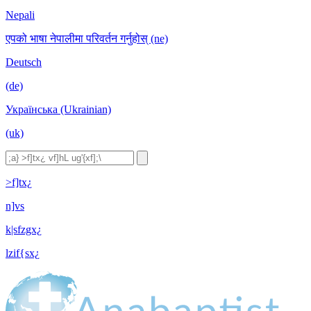
Nepali
एपको भाषा नेपालीमा परिवर्तन गर्नुहोस् (ne)
Deutsch
(de)
Українська (Ukrainian)
(uk)
>f]tx¿
n]vs
k|sfzgx¿
lzif{sx¿