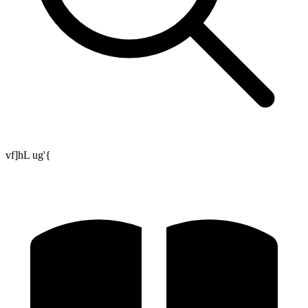
vf]hL ug'{