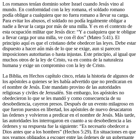
Los romanos tenían dominio sobre Israel cuando Jesús vino al
mundo. En conformidad con la ley romana, el soldado romano
podía obligar a cualquiera que no fuera romano a llevar su carga.
Para evitar los abusos, el soldado no podía legalmente obligar a
nadie a llevar la carga por más de una milla. Y es en el contexto de
esta ocupación militar que Jesús dice: “Y a cualquiera que te obligue
a llevar carga por una milla, ve con él dos” (Mateo 5:41). El
principio aquí es que el cristiano debe obedecer las leyes. Debe estar
dispuesto a hacer aún más de lo que se exige, aun si parecen
imposiciones autoritarias o hasta injustas. Este principio, al igual que
muchos otros de la ley de Cristo, va en contra de la naturaleza
humana y exige un compromiso con la ley de Cristo.
La Biblia, en Hechos capítulo cinco, relata la historia de algunos de
los apóstoles a quienes se les había advertido que no predicaran en
el nombre de Jesús. Este mandato provino de las autoridades
religiosas y civiles de Jerusalén. Sin embargo, los apóstoles no
obedecieron lo que se les mandó y como consecuencia de su
desobediencia, cayeron presos. Después de un evento milagroso en
que fueron puestos en libertad, los apóstoles de nuevo desacataron
las órdenes y volvieron a predicar en el nombre de Jesús. Más tarde,
las autoridades los interrogaron en cuanto a su desobediencia a las
órdenes y su respuesta fue la siguiente: “Es necesario obedecer a
Dios antes que a los hombres” (Hechos 5:29). En situaciones en que
nos veamos obligados a escoger entre las órdenes de un gobernante