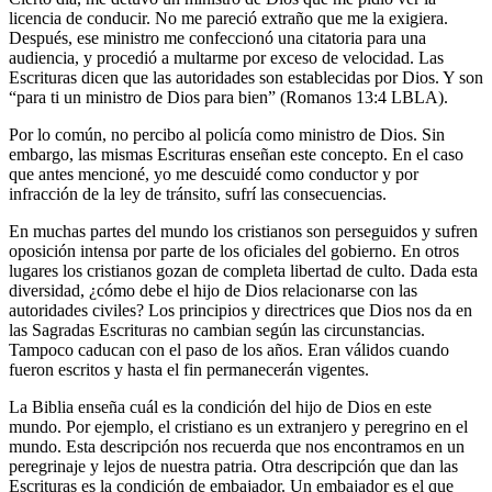
licencia de conducir. No me pareció extraño que me la exigiera.
Después, ese ministro me confeccionó una citatoria para una
audiencia, y procedió a multarme por exceso de velocidad. Las
Escrituras dicen que las autoridades son establecidas por Dios. Y son
“para ti un ministro de Dios para bien” (Romanos 13:4 LBLA).
Por lo común, no percibo al policía como ministro de Dios. Sin
embargo, las mismas Escrituras enseñan este concepto. En el caso
que antes mencioné, yo me descuidé como conductor y por
infracción de la ley de tránsito, sufrí las consecuencias.
En muchas partes del mundo los cristianos son perseguidos y sufren
oposición intensa por parte de los oficiales del gobierno. En otros
lugares los cristianos gozan de completa libertad de culto. Dada esta
diversidad, ¿cómo debe el hijo de Dios relacionarse con las
autoridades civiles? Los principios y directrices que Dios nos da en
las Sagradas Escrituras no cambian según las circunstancias.
Tampoco caducan con el paso de los años. Eran válidos cuando
fueron escritos y hasta el fin permanecerán vigentes.
La Biblia enseña cuál es la condición del hijo de Dios en este
mundo. Por ejemplo, el cristiano es un extranjero y peregrino en el
mundo. Esta descripción nos recuerda que nos encontramos en un
peregrinaje y lejos de nuestra patria. Otra descripción que dan las
Escrituras es la condición de embajador. Un embajador es el que