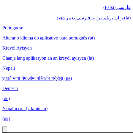
فارسی (Farsi)
(fa) زبان برنامه را به فارسی تغییر دهید
Portuguese
Alterar o idioma do aplicativo para português (pt)
Kreyòl Ayisyen
Chanje lang aplikasyon an an kreyòl ayisyen (ht)
Nepali
एपको भाषा नेपालीमा परिवर्तन गर्नुहोस् (ne)
Deutsch
(de)
Українська (Ukrainian)
(uk)