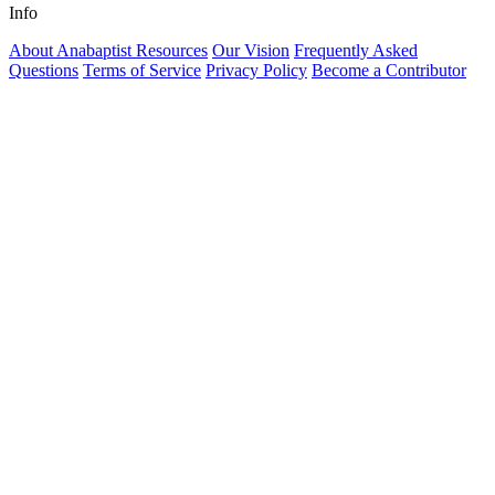
Info
About Anabaptist Resources
Our Vision
Frequently Asked
Questions
Terms of Service
Privacy Policy
Become a Contributor