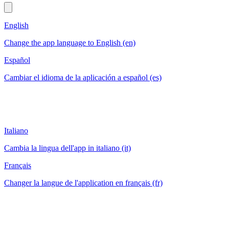
English
Change the app language to English (en)
Español
Cambiar el idioma de la aplicación a español (es)
Italiano
Cambia la lingua dell'app in italiano (it)
Français
Changer la langue de l'application en français (fr)