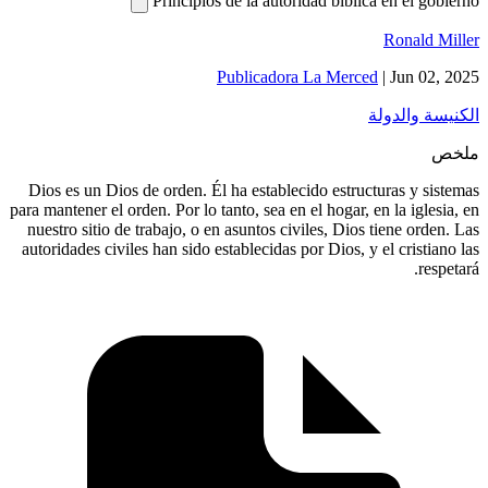
Dios es u
para mantener
nuestro si
autoridades