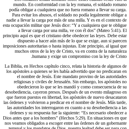
mundo.
podía ob
Para ev
nadie a ll
esta ocupaci
a ll
principio aq
disp
imposiciones 
mucho
La Biblia, 
los apósto
el n
religi
obed
desobedien
que fueron
las órdenes 
las autori
órdenes 
Dios antes 
nos veamos 
terrenal 