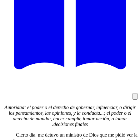
Autoridad: 
los pensa
derecho
Ciert