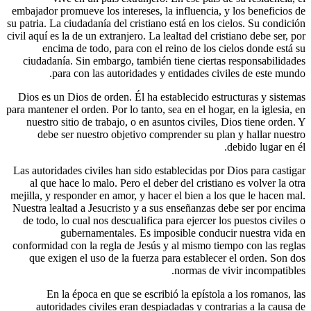
embajador p
su patria. L
civil aquí es
enci
ciudadan
pa
Dios es u
para mantener
nuestro 
debe 
Las autorid
al que 
mejilla, y 
Nuestra lea
de todo, 
conformida
que exi
En 
autor