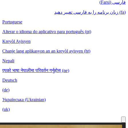
Portuguese
Alterar o id
Kreyòl Ayis
Chanje lang 
Nepali
एपको भाषा नेपा
Deutsch
(de)
Українська 
(uk)