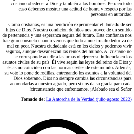
cristian
caso
Como cris
hijos de D
de pertenenc
trae gran co
mal en peo
seguros, a
le cor
asuntos civil
éstas no 
su voto lo 
Dios s
acomodar
To