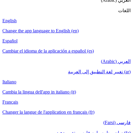
English
Change the a
Español
Cambiar el i
Italiano
Cambia la lin
Français
Changer la la