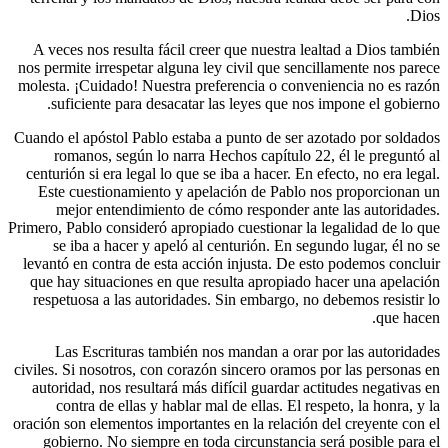
A veces 
nos permite
molesta. ¡
sufic
Cuando el a
roman
centurión 
Este cu
mejo
Primero, Pab
se ib
levantó en
que hay s
respetuo
Las E
civiles. Si
autoridad
contr
oración son
gobiern