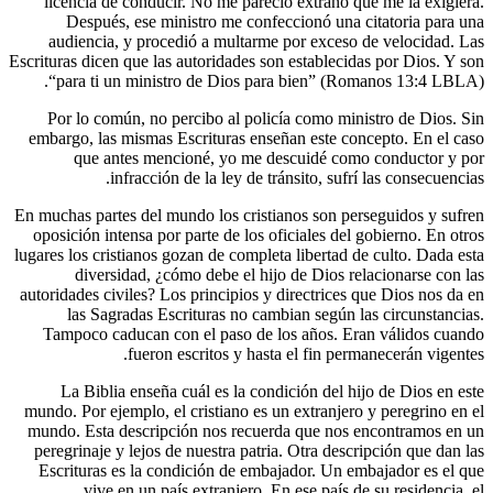
licenci
Desp
audien
Escrituras d
“para 
Por lo 
embargo, 
que
En muchas p
oposición
lugares los 
div
autoridades
las 
Tampoco
La Bi
mundo. Por
mundo. Es
peregrina
Escritur
v