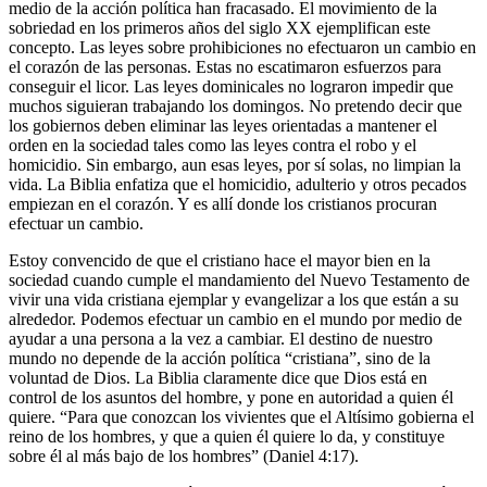
medio de la acción política han fracasado. El movimiento de la
sobriedad en los primeros años del siglo XX ejemplifican este
concepto. Las leyes sobre prohibiciones no efectuaron un cambio en
el corazón de las personas. Estas no escatimaron esfuerzos para
conseguir el licor. Las leyes dominicales no lograron impedir que
muchos siguieran trabajando los domingos. No pretendo decir que
los gobiernos deben eliminar las leyes orientadas a mantener el
orden en la sociedad tales como las leyes contra el robo y el
homicidio. Sin embargo, aun esas leyes, por sí solas, no limpian la
vida. La Biblia enfatiza que el homicidio, adulterio y otros pecados
empiezan en el corazón. Y es allí donde los cristianos procuran
efectuar un cambio.
Estoy convencido de que el cristiano hace el mayor bien en la
sociedad cuando cumple el mandamiento del Nuevo Testamento de
vivir una vida cristiana ejemplar y evangelizar a los que están a su
alrededor. Podemos efectuar un cambio en el mundo por medio de
ayudar a una persona a la vez a cambiar. El destino de nuestro
mundo no depende de la acción política “cristiana”, sino de la
voluntad de Dios. La Biblia claramente dice que Dios está en
control de los asuntos del hombre, y pone en autoridad a quien él
quiere. “Para que conozcan los vivientes que el Altísimo gobierna el
reino de los hombres, y que a quien él quiere lo da, y constituye
sobre él al más bajo de los hombres” (Daniel 4:17).