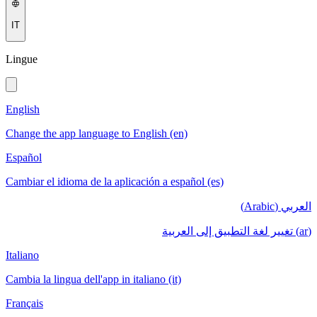
IT
Lingue
English
Change the app language to English (en)
Español
Cambiar el idioma de la aplicación a español (es)
العربي (Arabic)
(ar) تغيير لغة التطبيق إلى العربية
Italiano
Cambia la lingua dell'app in italiano (it)
Français