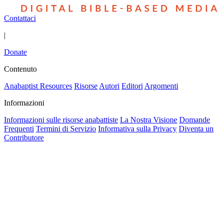
Contattaci
|
Donate
Contenuto
Anabaptist Resources
Risorse
Autori
Editori
Argomenti
Informazioni
Informazioni sulle risorse anabattiste
La Nostra Visione
Domande
Frequenti
Termini di Servizio
Informativa sulla Privacy
Diventa un
Contributore