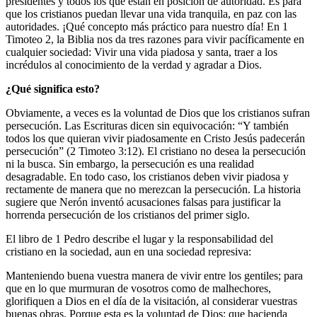
presidentes y todos los que están en posición de autoridad. Es para
que los cristianos puedan llevar una vida tranquila, en paz con las
autoridades. ¡Qué concepto más práctico para nuestro día! En 1
Timoteo 2, la Biblia nos da tres razones para vivir pacíficamente en
cualquier sociedad: Vivir una vida piadosa y santa, traer a los
incrédulos al conocimiento de la verdad y agradar a Dios.
¿Qué significa esto?
Obviamente, a veces es la voluntad de Dios que los cristianos sufran
persecución. Las Escrituras dicen sin equivocación: “Y también
todos los que quieran vivir piadosamente en Cristo Jesús padecerán
persecución” (2 Timoteo 3:12). El cristiano no desea la persecución
ni la busca. Sin embargo, la persecución es una realidad
desagradable. En todo caso, los cristianos deben vivir piadosa y
rectamente de manera que no merezcan la persecución. La historia
sugiere que Nerón inventó acusaciones falsas para justificar la
horrenda persecución de los cristianos del primer siglo.
El libro de 1 Pedro describe el lugar y la responsabilidad del
cristiano en la sociedad, aun en una sociedad represiva:
Manteniendo buena vuestra manera de vivir entre los gentiles; para
que en lo que murmuran de vosotros como de malhechores,
glorifiquen a Dios en el día de la visitación, al considerar vuestras
buenas obras. Porque esta es la voluntad de Dios: que hacienda