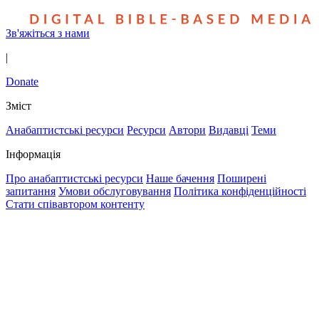
Зв'яжіться з нами
|
Donate
Зміст
Анабаптистські ресурси
Ресурси
Автори
Видавці
Теми
Інформація
Про анабаптистські ресурси
Наше бачення
Поширені
запитання
Умови обслуговування
Політика конфіденційності
Стати співавтором контенту