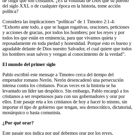
de fingir que son cristianos. ¿Es la voluntad de Dios que su pueblo
del siglo XXI, o de cualquier época en la historia, tome acción
política?
Considera las implicaciones “políticas” de 1 Timoteo 2:1-4:
“Exhorto ante todo, a que se hagan rogativas, oraciones, peticiones
y acciones de gracias, por todos los hombres; por los reyes y por
todos los que están en eminencia, para que vivamos quieta y
reposadamente en toda piedad y honestidad. Porque esto es bueno y
agradable delante de Dios nuestro Salvador, el cual quiere que todos
los hombres sean salvos y vengan al conocimiento de la verdad”.
El mundo del primer siglo
Pablo escribió este mensaje a Timoteo cerca del tiempo del
emperador romano Nerón. Nerón desencadenó una persecución
intensa contra los cristianos. Pocas veces en la historia se ha
levantado un líder tan despótico. Sin embargo, Pablo encargó a los
cristianos a ser respetuosos para con sus gobernadores y orar por
ellos. Este pasaje reta a los cristianos de hoy a hacer lo mismo, sin
importar el tipo de gobierno que tengan, sea democrático, dictatorial,
monárquico o hasta comunista.
¿Por qué orar?
Este pasaje nos indica por qué debemos orar por los reyes,