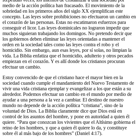
medio de la acción política han fracasado. El movimiento de la
sobriedad en los primeros años del siglo XX ejemplifican este
concepto. Las leyes sobre prohibiciones no efectuaron un cambio en
el corazón de las personas. Estas no escatimaron esfuerzos para
conseguir el licor. Las leyes dominicales no lograron impedir que
muchos siguieran trabajando los domingos. No pretendo decir que
los gobiernos deben eliminar las leyes orientadas a mantener el
orden en la sociedad tales como las leyes contra el robo y el
homicidio. Sin embargo, aun esas leyes, por sí solas, no limpian la
vida. La Biblia enfatiza que el homicidio, adulterio y otros pecados
empiezan en el corazón. Y es allí donde los cristianos procuran
efectuar un cambio.
Estoy convencido de que el cristiano hace el mayor bien en la
sociedad cuando cumple el mandamiento del Nuevo Testamento de
vivir una vida cristiana ejemplar y evangelizar a los que están a su
alrededor. Podemos efectuar un cambio en el mundo por medio de
ayudar a una persona a la vez a cambiar. El destino de nuestro
mundo no depende de la acción política “cristiana”, sino de la
voluntad de Dios. La Biblia claramente dice que Dios está en
control de los asuntos del hombre, y pone en autoridad a quien él
quiere. “Para que conozcan los vivientes que el Altísimo gobierna el
reino de los hombres, y que a quien él quiere lo da, y constituye
sobre él al más bajo de los hombres” (Daniel 4:17).