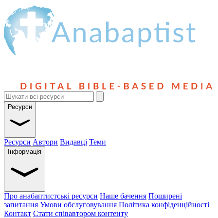
Ресурси
Ресурси
Автори
Видавці
Теми
Інформація
Про анабаптистські ресурси
Наше бачення
Поширені
запитання
Умови обслуговування
Політика конфіденційності
Контакт
Стати співавтором контенту