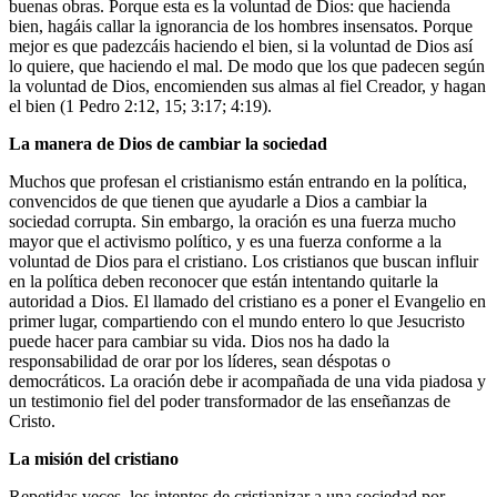
buenas obras. Porque esta es la voluntad de Dios: que hacienda
bien, hagáis callar la ignorancia de los hombres insensatos. Porque
mejor es que padezcáis haciendo el bien, si la voluntad de Dios así
lo quiere, que haciendo el mal. De modo que los que padecen según
la voluntad de Dios, encomienden sus almas al fiel Creador, y hagan
el bien (1 Pedro 2:12, 15; 3:17; 4:19).
La manera de Dios
de cambiar la sociedad
Muchos que profesan el cristianismo están entrando en la política,
convencidos de que tienen que ayudarle a Dios a cambiar la
sociedad corrupta. Sin embargo, la oración es una fuerza mucho
mayor que el activismo político, y es una fuerza conforme a la
voluntad de Dios para el cristiano. Los cristianos que buscan influir
en la política deben reconocer que están intentando quitarle la
autoridad a Dios. El llamado del cristiano es a poner el Evangelio en
primer lugar, compartiendo con el mundo entero lo que Jesucristo
puede hacer para cambiar su vida. Dios nos ha dado la
responsabilidad de orar por los líderes, sean déspotas o
democráticos. La oración debe ir acompañada de una vida piadosa y
un testimonio fiel del poder transformador de las enseñanzas de
Cristo.
La misión del cristiano
Repetidas veces, los intentos de cristianizar a una sociedad por