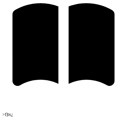
>f]tx¿