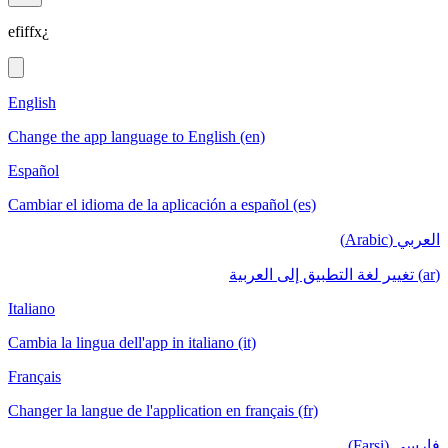
efiffx¿
English
Change the app language to English (en)
Español
Cambiar el idioma de la aplicación a español (es)
العربي (Arabic)
(ar) تغيير لغة التطبيق إلى العربية
Italiano
Cambia la lingua dell'app in italiano (it)
Français
Changer la langue de l'application en français (fr)
فارسی (Farsi)