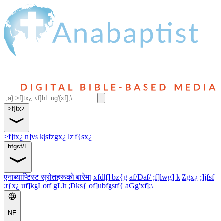
>f]tx¿
>f]tx¿
n]vs
k|sfzgx¿
lzif{sx¿
hfgsf/L
एनाब्याप्टिस्ट स्रोतहरूको बारेमा
xfd|f] bz{g
af/Daf/ ;f]lwg] k|Zgx¿
;]jfsf
;t{x¿
uf]kgLotf gLlt
;Dks{
of]ubfgstf{ aGg'xf];\
NE