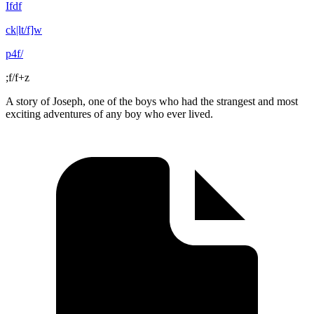
Ifdf
ck|lt/f]w
p4f/
;f/f+z
A story of Joseph, one of the boys who had the strangest and most
exciting adventures of any boy who ever lived.