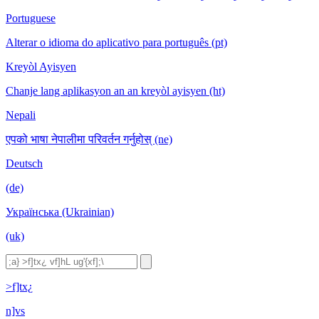
Portuguese
Alterar o idioma do aplicativo para português (pt)
Kreyòl Ayisyen
Chanje lang aplikasyon an an kreyòl ayisyen (ht)
Nepali
एपको भाषा नेपालीमा परिवर्तन गर्नुहोस् (ne)
Deutsch
(de)
Українська (Ukrainian)
(uk)
>f]tx¿
n]vs