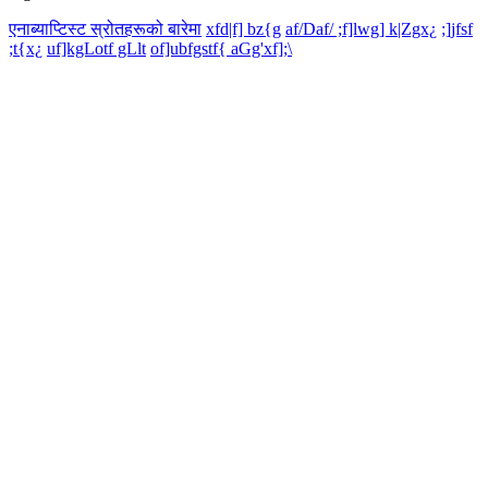
एनाब्याप्टिस्ट स्रोतहरूको बारेमा
xfd|f] bz{g
af/Daf/ ;f]lwg] k|Zgx¿
;]jfsf
;t{x¿
uf]kgLotf gLlt
of]ubfgstf{ aGg'xf];\