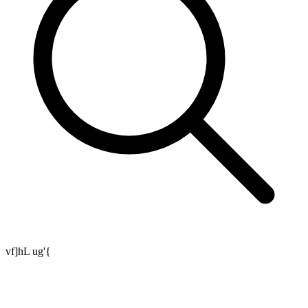
vf]hL ug'{