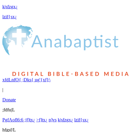
k|sfzgx¿
lzif{sx¿
xfdLnfO{ ;Dks{ ug'{xf];\
|
Donate
;fdfu|L
PgfAofl6:6 ;|f]tx¿
>f]tx¿
n]vs
k|sfzgx¿
lzif{sx¿
hfgsf/L