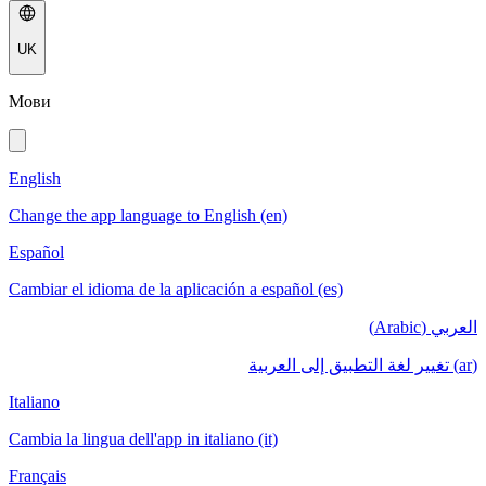
UK
Мови
English
Change the app language to English (en)
Español
Cambiar el idioma de la aplicación a español (es)
العربي (Arabic)
(ar) تغيير لغة التطبيق إلى العربية
Italiano
Cambia la lingua dell'app in italiano (it)
Français