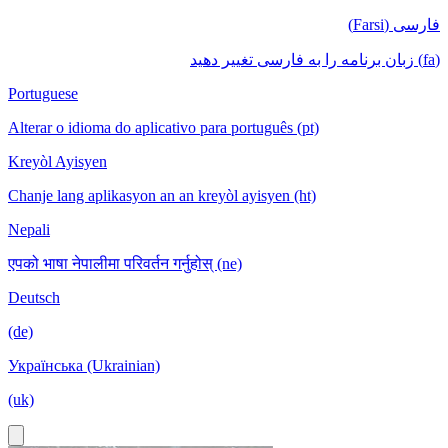
فارسی (Farsi)
(fa) زبان برنامه را به فارسی تغییر دهید
Portuguese
Alterar o idioma do aplicativo para português (pt)
Kreyòl Ayisyen
Chanje lang aplikasyon an an kreyòl ayisyen (ht)
Nepali
एपको भाषा नेपालीमा परिवर्तन गर्नुहोस् (ne)
Deutsch
(de)
Українська (Ukrainian)
(uk)