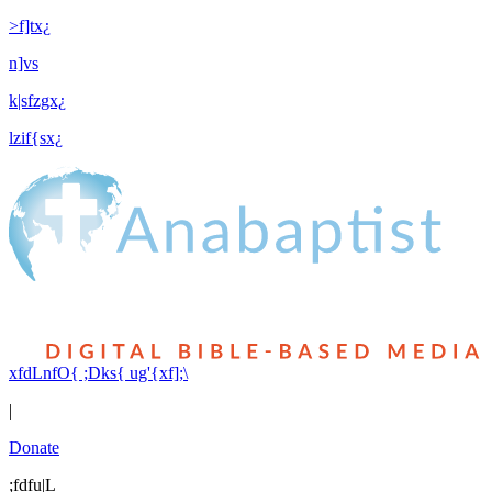
>f]tx¿
n]vs
k|sfzgx¿
lzif{sx¿
xfdLnfO{ ;Dks{ ug'{xf];\
|
Donate
;fdfu|L