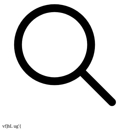
vf]hL ug'{