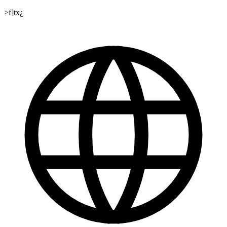
>f]tx¿