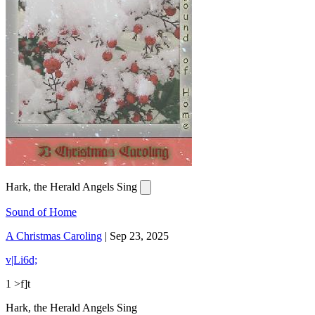
Hark, the Herald Angels Sing
Sound of Home
A Christmas Caroling
|
Sep 23, 2025
v|Li6d;
1 >f]t
Hark, the Herald Angels Sing