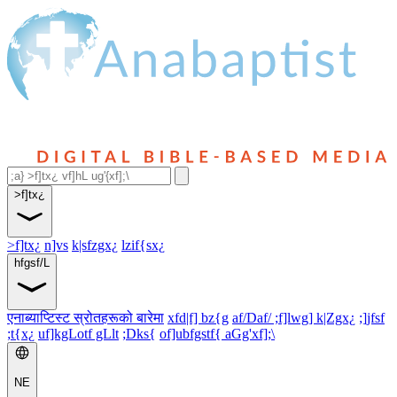
>f]tx¿
>f]tx¿
n]vs
k|sfzgx¿
lzif{sx¿
hfgsf/L
एनाब्याप्टिस्ट स्रोतहरूको बारेमा
xfd|f] bz{g
af/Daf/ ;f]lwg] k|Zgx¿
;]jfsf
;t{x¿
uf]kgLotf gLlt
;Dks{
of]ubfgstf{ aGg'xf];\
NE