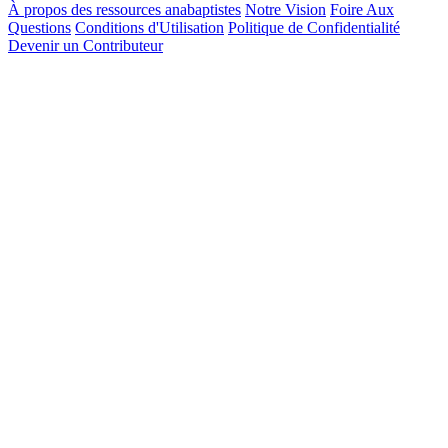
À propos des ressources anabaptistes
Notre Vision
Foire Aux
Questions
Conditions d'Utilisation
Politique de Confidentialité
Devenir un Contributeur