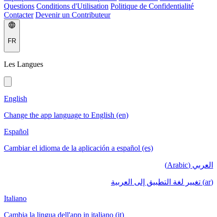
Questions
Conditions d'Utilisation
Politique de Confidentialité
Contacter
Devenir un Contributeur
FR
Les Langues
English
Change the app language to English (en)
Español
Cambiar el idioma de la aplicación a español (es)
العربي (Arabic)
(ar) تغيير لغة التطبيق إلى العربية
Italiano
Cambia la lingua dell'app in italiano (it)