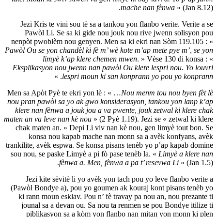
mache
Jezi Kris te vini sou tè sa a tankou yon 
Pawòl Li. Se sa ki gide nou jouk nou
nenpòt pwoblèm nou genyen. Men sa ki e
Pawòl Ou se yon chandèl ki fè m’ wè kote m
limyè k’ap klere chemen mwen
Eksplikasyon nou jwenn nan pawòl Ou kle
. »
lespri moun ki san konp
Men sa Apòt Pyè te ekri yon lè : « …
Nou m
nou pran pawòl sa yo ak gwo konsiderasyo
klere nan fènwa a jouk jou a va pwente, 
maten an va leve nan kè nou
» (2 Pyè 1.19).
chak maten an. » Depi Li viv nan kè nou
konsa nou kapab mache nan monn sa
trankilite, avèk espwa. Se konsa pisans te
sou nou, se paske Limyè a pi fò pase tenè
fènwa a. Men, fènwa a pa 
Jezi kite sèvitè li yo avèk yon tach p
(Pawòl Bondye a), pou yo goumen ak kour
ki rann moun esklav. Pou n’ fè travay p
jounal sa a devan ou. Sa nou ta renmen
piblikasyon sa a kòm yon flanbo nan