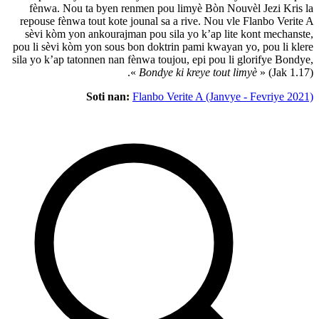
fènwa. Nou ta byen renmen pou limyè 
repouse fènwa tout kote jounal sa a rive.
sèvi kòm yon ankourajman pou sila yo k
pou li sèvi kòm yon sous bon doktrin pami
sila yo k’ap tatonnen nan fènwa toujou, ep
«
Bondye ki krey
Soti nan:
Flanbo Verite A