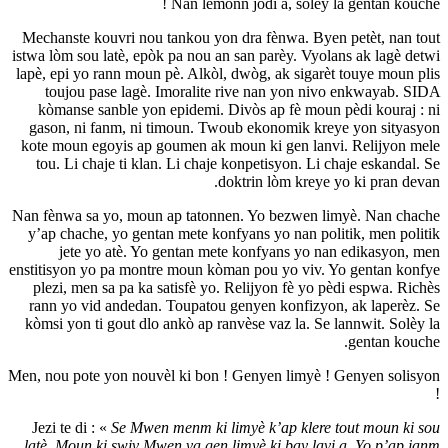
Nan lemonn jodi a,
Mechanste kouvri nou tankou yon dra fènw
istwa lòm sou latè, epòk pa nou an san parè
lapè, epi yo rann moun pè. Alkòl, dwòg, ak
toujou pase lagè. Imoralite rive nan
kòmanse sanble yon epidemi. Divòs ap 
gason, ni fanm, ni timoun. Twoub ekono
kote moun egoyis ap goumen ak moun ki g
tou. Li chaje ti klan. Li chaje konpetisy
doktrin lòm
Nan fènwa sa yo, moun ap tatonnen. Yo b
y’ap chache, yo gentan mete konfyans yo 
jete yo atè. Yo gentan mete konfya
enstitisyon yo pa montre moun kòman pou y
plezi, men sa pa ka satisfè yo. Relijyon
rann yo vid andedan. Toupatou genyen ko
kòmsi yon ti gout dlo ankò ap ranvèse vaz
Men, nou pote yon nouvèl ki bon ! Genyen 
Jezi te di : «
Se Mwen menm ki limyè k’ap
latè. Moun ki swiv Mwen va gen limyè ki 