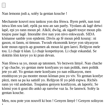
Nan lemonn jodi a, solèy la gentan kouche !
Mechanste kouvri nou tankou yon dra fènwa. Byen petèt, nan tout
istwa lòm sou latè, epòk pa nou an san parèy. Vyolans ak lagè detwi
lapè, epi yo rann moun pè. Alkòl, dwòg, ak sigarèt touye moun plis
toujou pase lagè. Imoralite rive nan yon nivo enkwayab. SIDA
kòmanse sanble yon epidemi. Divòs ap fè moun pèdi kouraj : ni
gason, ni fanm, ni timoun. Twoub ekonomik kreye yon sityasyon
kote moun egoyis ap goumen ak moun ki gen lanvi. Relijyon mele
tou. Li chaje ti klan. Li chaje konpetisyon. Li chaje eskandal. Se
doktrin lòm kreye yo ki pran devan.
Nan fènwa sa yo, moun ap tatonnen. Yo bezwen limyè. Nan chache
y’ap chache, yo gentan mete konfyans yo nan politik, men politik
jete yo atè. Yo gentan mete konfyans yo nan edikasyon, men
enstitisyon yo pa montre moun kòman pou yo viv. Yo gentan konfye
plezi, men sa pa ka satisfè yo. Relijyon fè yo pèdi espwa. Richès
rann yo vid andedan. Toupatou genyen konfizyon, ak laperèz. Se
kòmsi yon ti gout dlo ankò ap ranvèse vaz la. Se lannwit. Solèy la
gentan kouche.
Men, nou pote yon nouvèl ki bon ! Genyen limyè ! Genyen solisyon
!