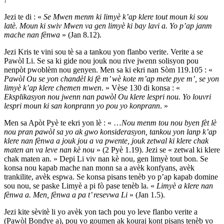
Jezi te di : «
Se Mwen menm ki limyè k’ap klere tout moun ki sou
latè. Moun ki swiv Mwen va gen limyè ki bay lavi a. Yo p’ap janm
mache nan fènwa
» (Jan 8.12).
Jezi Kris te vini sou tè sa a tankou yon flanbo verite. Verite a se
Pawòl Li. Se sa ki gide nou jouk nou rive jwenn solisyon pou
nenpòt pwoblèm nou genyen. Men sa ki ekri nan Sòm 119.105 : «
Pawòl Ou se yon chandèl ki fè m’ wè kote m’ap mete pye m’, se yon
limyè k’ap klere chemen mwen
. » Vèse 130 di konsa : «
Eksplikasyon nou jwenn nan pawòl Ou klere lespri nou. Yo louvri
lespri moun ki san konprann yo pou yo konprann
. »
Men sa Apòt Pyè te ekri yon lè : « …
Nou menm tou nou byen fèt lè
nou pran pawòl sa yo ak gwo konsiderasyon, tankou yon lanp k’ap
klere nan fènwa a jouk jou a va pwente, jouk zetwal ki klere chak
maten an va leve nan kè nou
» (2 Pyè 1.19). Jezi se « zetwal ki klere
chak maten an. » Depi Li viv nan kè nou, gen limyè tout bon. Se
konsa nou kapab mache nan monn sa a avèk konfyans, avèk
trankilite, avèk espwa. Se konsa pisans tenèb yo p’ap kapab domine
sou nou, se paske Limyè a pi fò pase tenèb la. «
Limyè a klere nan
fènwa a. Men, fènwa a pa t’ resevwa Li
» (Jan 1.5).
Jezi kite sèvitè li yo avèk yon tach pou yo leve flanbo verite a
(Pawòl Bondye a), pou yo goumen ak kouraj kont pisans tenèb yo