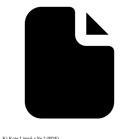
Ki Kote Limyè a Ye ? (PDF)