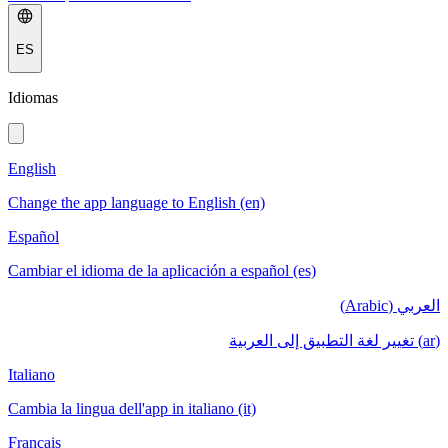
ES
Idiomas
English
Change the app language to English (en)
Español
Cambiar el idioma de la aplicación a español (es)
العربي (Arabic)
(ar) تغيير لغة التطبيق إلى العربية
Italiano
Cambia la lingua dell'app in italiano (it)
Français