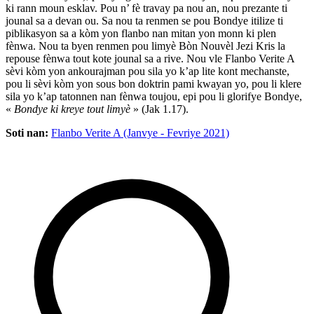
ki rann moun esklav. Pou n’ fè travay pa nou an, nou prezante ti
jounal sa a devan ou. Sa nou ta renmen se pou Bondye itilize ti
piblikasyon sa a kòm yon flanbo nan mitan yon monn ki plen
fènwa. Nou ta byen renmen pou limyè Bòn Nouvèl Jezi Kris la
repouse fènwa tout kote jounal sa a rive. Nou vle Flanbo Verite A
sèvi kòm yon ankourajman pou sila yo k’ap lite kont mechanste,
pou li sèvi kòm yon sous bon doktrin pami kwayan yo, pou li klere
sila yo k’ap tatonnen nan fènwa toujou, epi pou li glorifye Bondye,
«
Bondye ki kreye tout limyè
» (Jak 1.17).
Soti nan:
Flanbo Verite A (Janvye - Fevriye 2021)