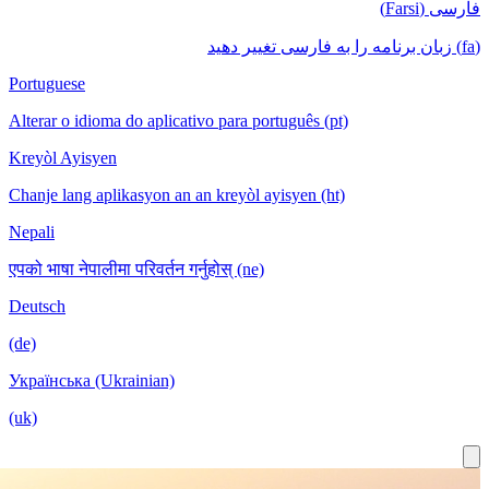
Portuguese
Alterar o id
Kreyòl Ayis
Chanje lang 
Nepali
एपको भाषा नेपा
Deutsch
(de)
Українська 
(uk)