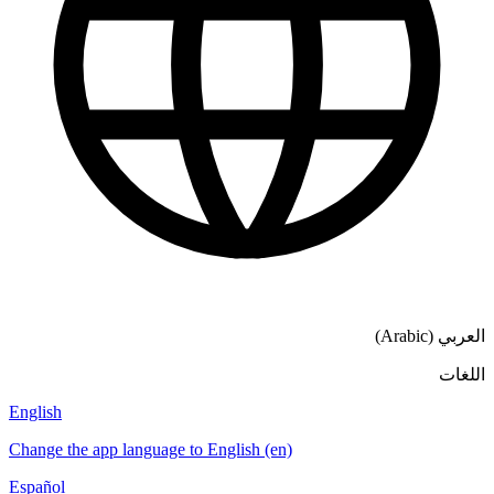
English
Change the a
Español