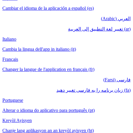
Cambiar el i
Italiano
Cambia la lin
Français
Changer la la
Portuguese
Alterar o id
Kreyòl Ayis
Chanje lang 