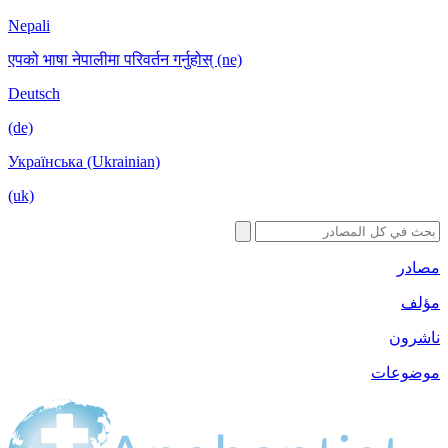
Nepali
एपको भाषा नेपा
Deutsch
(de)
Українська 
(uk)