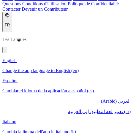
Questions
Conditions d'Utilisation
Politique de Confidentialité
Contacter
Devenir un Contributeur
FR
Les Langues
English
Change the app language to English (en)
Español
Cambiar el idioma de la aplicación a español (es)
العربي (Arabic)
(ar) تغيير لغة التطبيق إلى العربية
Italiano
Cambia la lingua dell'app in italiano (it)