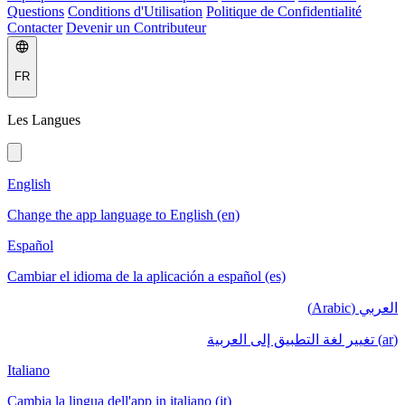
Questions
Conditions d'Utilisation
Politique de Confidentialité
Contacter
Devenir un Contributeur
FR
Les Langues
English
Change the app language to English (en)
Español
Cambiar el idioma de la aplicación a español (es)
العربي (Arabic)
(ar) تغيير لغة التطبيق إلى العربية
Italiano
Cambia la lingua dell'app in italiano (it)