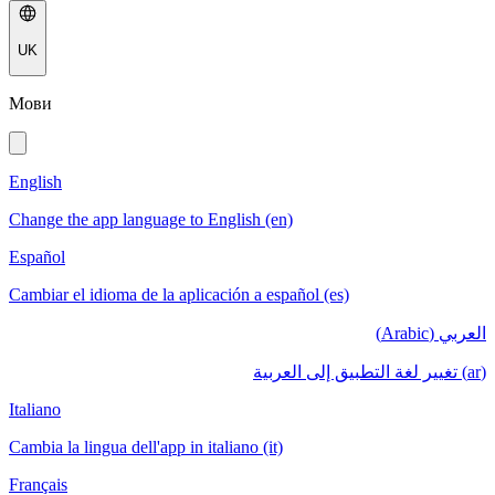
UK
Мови
English
Change the app language to English (en)
Español
Cambiar el idioma de la aplicación a español (es)
العربي (Arabic)
(ar) تغيير لغة التطبيق إلى العربية
Italiano
Cambia la lingua dell'app in italiano (it)
Français