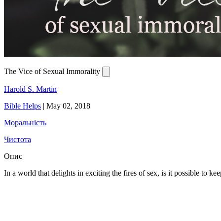
The Vice of Sexual Immorality
Harold S. Martin
Bible Helps
|
May 02, 2018
Моральність
Чистота
Опис
In a world that delights in exciting the fires of sex, is it possible to ke