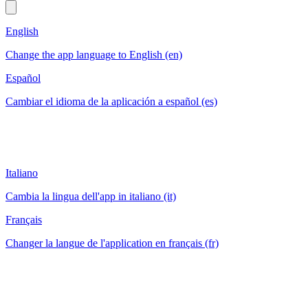
English
Change the app language to English (en)
Español
Cambiar el idioma de la aplicación a español (es)
Italiano
Cambia la lingua dell'app in italiano (it)
Français
Changer la langue de l'application en français (fr)