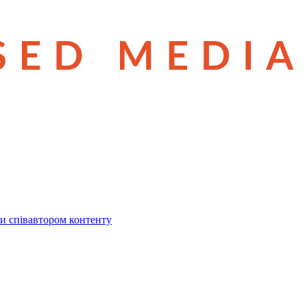
и співавтором контенту