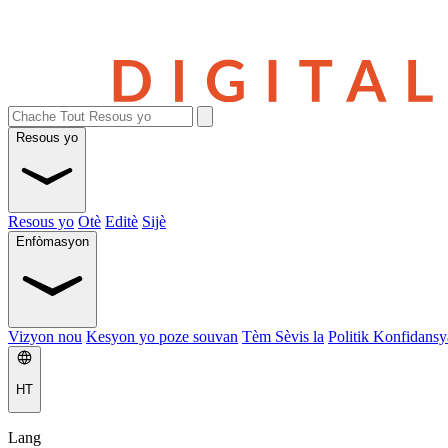
Resous yo
Resous yo
Otè
Editè
Sijè
Enfòmasyon
Vizyon nou
Kesyon yo poze souvan
Tèm Sèvis la
Politik Konfidansya
HT
Lang