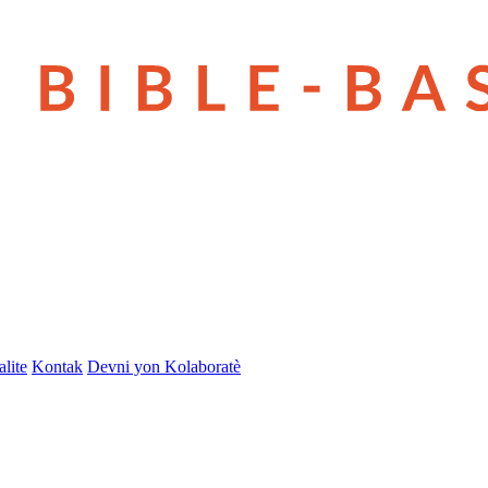
lite
Kontak
Devni yon Kolaboratè