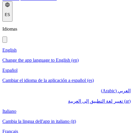
ES
Idiomas
English
Change the app language to English (en)
Español
Cambiar el idioma de la aplicación a español (es)
العربي (Arabic)
(ar) تغيير لغة التطبيق إلى العربية
Italiano
Cambia la lingua dell'app in italiano (it)
Français