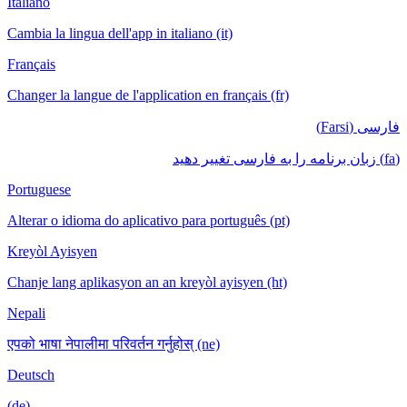
Italiano
Cambia la lingua dell'app in italiano (it)
Français
Changer la langue de l'application en français
Portuguese
Alterar o idioma do aplicativo para português
Kreyòl Ayisyen
Chanje lang aplikasyon an an kreyòl ayisyen
Nepali
एपको भाषा नेपालीमा परिवर्तन गर्नुहोस् (ne)
Deutsch
(de)