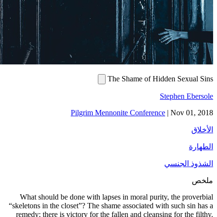
The Shame
Pilgrim Mennonite Co
What should be done with lapses in mora
“skeletons in the closet”? The shame assoc
remedy; there is victory for the fallen and