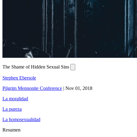
The Shame of Hidden Sexual Sins
Stephen Ebersole
Pilgrim Mennonite Conference
|
Nov 01, 2018
La moralidad
La pureza
La homosexualidad
Resumen