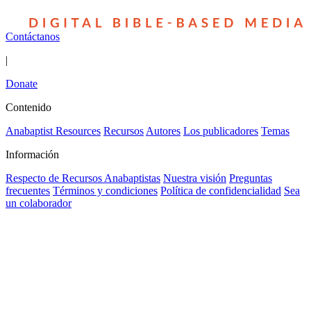
Contáctanos
|
Donate
Contenido
Anabaptist Resources
Recursos
Autores
Los publicadores
Temas
Información
Respecto de Recursos Anabaptistas
Nuestra visión
Preguntas
frecuentes
Términos y condiciones
Política de confidencialidad
Sea
un colaborador