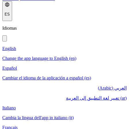
ES
Idiomas
English
Change the app language to English (en)
Español
Cambiar el idioma de la aplicación a español (es)
العربي (Arabic)
(ar) تغيير لغة التطبيق إلى العربية
Italiano
Cambia la lingua dell'app in italiano (it)
Français