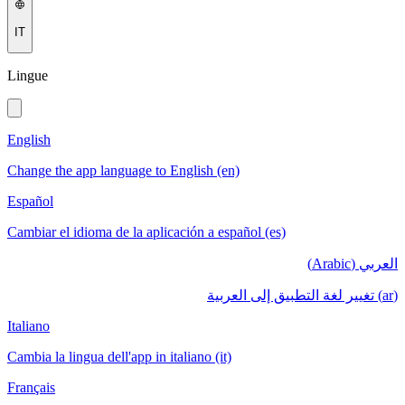
IT
Lingue
English
Change the app language to English (en)
Español
Cambiar el idioma de la aplicación a español (es)
العربي (Arabic)
(ar) تغيير لغة التطبيق إلى العربية
Italiano
Cambia la lingua dell'app in italiano (it)
Français