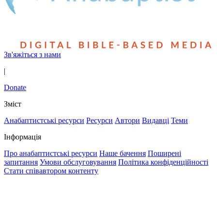
Зв'яжіться з нами
|
Donate
Зміст
Анабаптистські ресурси
Ресурси
Автори
Видавці
Теми
Інформація
Про анабаптистські ресурси
Наше бачення
Поширені
запитання
Умови обслуговування
Політика конфіденційності
Стати співавтором контенту