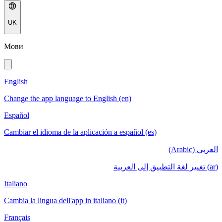
UK
Мови
English
Change the app language to English (en)
Español
Cambiar el idioma de la aplicación a español (es)
العربي (Arabic)
(ar) تغيير لغة التطبيق إلى العربية
Italiano
Cambia la lingua dell'app in italiano (it)
Français