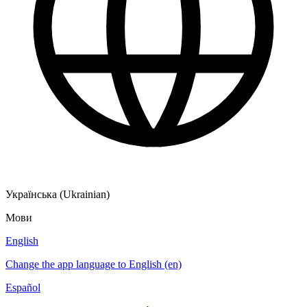
Українська (Ukrainian)
Мови
English
Change the app language to English (en)
Español